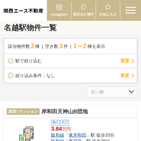
関西エース不動産
名越駅物件一覧
2
3
1～2
該当物件数
棟
空き数
件
棟を表示
駅で絞り込む
変更
変更
絞り込み条件：
なし
岸和田天神山B団地
賃貸 | マンション
敷0
礼0
3.84
万円
阪和線
「
東岸和田
」駅 徒歩33分
阪和線
「
東貝塚
」駅 徒歩39分