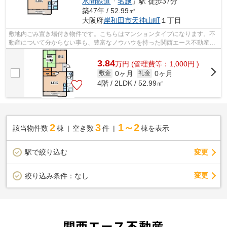
水間鉄道
「
名越
」駅 徒歩37分
築47年 / 52.99㎡
大阪府
岸和田市
天神山町
１丁目
敷地内ごみ置き場付き物件です。こちらはマンションタイプになります。不
動産について分からない事も、豊富なノウハウを持った関西エース不動産ス
タッフが丁寧に対応致します。まずは0...
3.84
万
円
(管理費等：1,000円 )
0ヶ月
0ヶ月
敷金
礼金
4階 / 2LDK / 52.99㎡
2
3
1～2
該当物件数
棟
空き数
件
棟を表示
駅で絞り込む
変更
変更
絞り込み条件：
なし
関西エース不動産