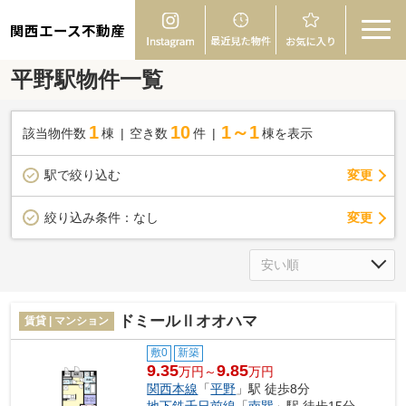
関西エース不動産
平野駅物件一覧
1
10
1～1
該当物件数
棟
空き数
件
棟を表示
駅で絞り込む
変更
変更
絞り込み条件：
なし
ドミールⅡオオハマ
賃貸 | マンション
敷0
新築
9.35
9.85
万円～
万円
関西本線
「
平野
」駅 徒歩8分
地下鉄千日前線
「
南巽
」駅 徒歩15分