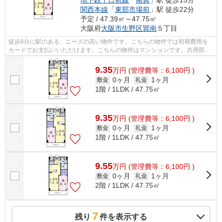
関西本線
「
東部市場前
」駅 徒歩22分
予定 / 47.39㎡～47.75㎡
大阪府
大阪市生野区
巽南
５丁目
徒歩8分に駅のある、ニーズの高い物件です。こちらの物件では初期費用を
カードでお支払いいただけます。こちらの物件はマンションです。共用部に
ゴミ置き場があるので、外部の人にごみ...
9.35
万
円
(管理費等：6,100円 )
0ヶ月
1ヶ月
敷金
礼金
1階 / 1LDK / 47.75㎡
9.35
万
円
(管理費等：6,100円 )
0ヶ月
1ヶ月
敷金
礼金
1階 / 1LDK / 47.75㎡
9.55
万
円
(管理費等：6,100円 )
0ヶ月
1ヶ月
敷金
礼金
2階 / 1LDK / 47.75㎡
7
残り
件を表示する