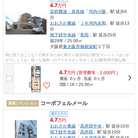
4.7
万円
近鉄難波・奈良線
「
河内小阪
」駅 徒歩6
分
おおさか東線
「
ＪＲ河内永和
」駅 徒歩13
分
地下鉄中央線
「
長田
」駅 徒歩25分
築29年 / 25.00㎡
大阪府
東大阪市
御厨栄町
２丁目
朝に慌てることなく行動するために駅から徒歩6分の駅近マンションはいか
がでしょうか。様々な場所へのアクセスがしやすくなる2駅利用可能な物件
です。こちらのマンションでは初期費用...
4.7
万
円
(管理費等：2,000円 )
0ヶ月
0ヶ月
敷金
礼金
3階 / 1K / 25.00㎡
コーポフェルメール
賃貸 | マンション
敷0
礼0
4.7
万円
おおさか東線
「
高井田中央
」駅 徒歩10分
地下鉄中央線
「
高井田
」駅 徒歩10分
おおさか東線
「
ＪＲ河内永和
」駅 徒歩15