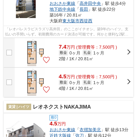
おおさか東線
「
高井田中央
」駅 徒歩4分
地下鉄中央線
「
長田
」駅 徒歩22分
築16年 / 20.81㎡
大阪府
東大阪市
西堤西
「レオパレスラピスラズリ高井田」のここがイチオシ。築9年のハイツ。支
払いの手間いらず。初期費用のカード決済が可能です。何かと便利な2駅利
用可能な物件。地下鉄中央線高井田付近...
7.4
万
円
(管理費等：7,500円 )
0ヶ月
1ヶ月
敷金
礼金
2階 / 1K / 20.81㎡
4.5
万
円
(管理費等：7,500円 )
0ヶ月
1ヶ月
敷金
礼金
4階 / 1K / 20.81㎡
レオネクストNAKAJIMA
賃貸 | ハイツ
敷0
4.5
万円
おおさか東線
「
衣摺加美北
」駅 徒歩13分
近鉄大阪線
「
弥刀
」駅 徒歩12分