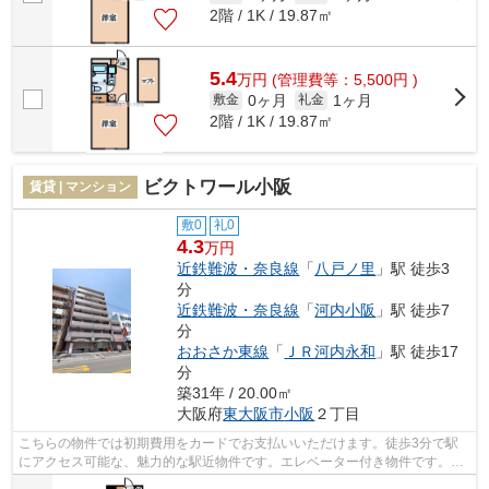
2階 / 1K / 19.87㎡
5.4
万
円
(管理費等：5,500円 )
0ヶ月
1ヶ月
敷金
礼金
2階 / 1K / 19.87㎡
ビクトワール小阪
賃貸 | マンション
敷0
礼0
4.3
万円
近鉄難波・奈良線
「
八戸ノ里
」駅 徒歩3
分
近鉄難波・奈良線
「
河内小阪
」駅 徒歩7
分
おおさか東線
「
ＪＲ河内永和
」駅 徒歩17
分
築31年 / 20.00㎡
大阪府
東大阪市
小阪
２丁目
こちらの物件では初期費用をカードでお支払いいただけます。徒歩3分で駅
にアクセス可能な、魅力的な駅近物件です。エレベーター付き物件です。こ
ちらはマンションタイプになります。当...