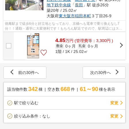
地下鉄中央線
「
長田
」駅 徒歩26分
築20年 / 25.02㎡
大阪府
東大阪市
稲田本町
３丁目26-9
徳庵駅まで徒歩6分と好立地となっており、京橋へも電車で乗り換えなし7
分！！通勤・通学に大変便利です！もちろん駅近ですので、駅周辺にはスー
パーやコンビニ、飲食店など多くの商業...
4.85
万
円
(管理費等：3,300円 )
0ヶ月
0ヶ月
敷金
礼金
1階 / 1K / 25.02㎡
前の30件へ
次の30件へ
342
668
61～90
該当物件数
棟
空き数
件
棟を表示
駅で絞り込む
変更
変更
絞り込み条件：
なし