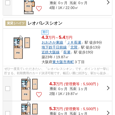
0ヶ月
0ヶ月
敷金
礼金
4階 / 1K / 22.00㎡
レオパレスシオン
賃貸 | ハイツ
敷0
4.3
5.4
万円～
万円
おおさか東線
「
ＪＲ長瀬
」駅 徒歩9分
地下鉄千日前線
「
北巽
」駅 徒歩13分
近鉄大阪線
「
長瀬
」駅 徒歩19分
築23年 / 19.87㎡
大阪府
東大阪市
寿町
３丁目
ぜひ一度見ていただきたい、「レオパレスシオン」です。ポイントが一挙に
貯まる。初期費用のカード決済可能です。幅広い層に好評な、駅から徒歩9
分に立地する物件です。ニーズが高まっ...
4.3
万
円
(管理費等：5,500円 )
0ヶ月
1ヶ月
敷金
礼金
2階 / 1K / 19.87㎡
5.3
万
円
(管理費等：5,500円 )
0ヶ月
1ヶ月
敷金
礼金