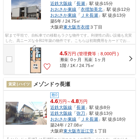
近鉄大阪線
「
長瀬
」駅 徒歩15分
おおさか東線
「
衣摺加美北
」駅 徒歩12分
おおさか東線
「
ＪＲ長瀬
」駅 徒歩13分
築5年 / 24.75㎡
大阪府
東大阪市
衣摺
３丁目
駅まで平坦で、自転車での移動もラクな物件です。利便性の高い設備も充実
した、高ニーズな令和2年築の物件です。こちらは初期費用をカードでお支
払いいただける物件です。周辺に駅が二...
4.5
万
円
(管理費等：8,000円 )
0ヶ月
1ヶ月
敷金
礼金
1階 / 1K / 24.75㎡
メゾンドゥ長瀬
賃貸 | ハイツ
敷0
4.6
4.8
万円～
万円
近鉄大阪線
「
長瀬
」駅 徒歩8分
近鉄大阪線
「
弥刀
」駅 徒歩13分
おおさか東線
「
ＪＲ長瀬
」駅 徒歩18分
築24年 / 27.08㎡
大阪府
東大阪市
近江堂
１丁目