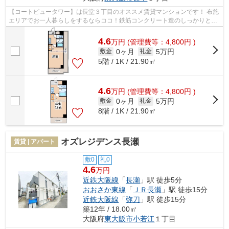
【コートビュータワー】は長堂３丁目のオススメ賃貸マンションです！ 布施
エリアでお一人暮らしをするならココ！鉄筋コンクリート造のしっかりとし
た造りのオススメ賃貸マンション！...
4.6
万
円
(管理費等：4,800円 )
0ヶ月
5万円
敷金
礼金
5階 / 1K / 21.90㎡
4.6
万
円
(管理費等：4,800円 )
0ヶ月
5万円
敷金
礼金
8階 / 1K / 21.90㎡
オズレジデンス長瀬
賃貸 | アパート
敷0
礼0
4.6
万円
近鉄大阪線
「
長瀬
」駅 徒歩5分
おおさか東線
「
ＪＲ長瀬
」駅 徒歩15分
近鉄大阪線
「
弥刀
」駅 徒歩15分
築12年 / 18.00㎡
大阪府
東大阪市
小若江
１丁目