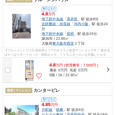
敷0
礼0
4.8
万円
地下鉄中央線
「
高井田
」駅 徒歩8分
近鉄難波・奈良線
「
河内小阪
」駅 徒歩24
分
地下鉄中央線
「
長田
」駅 徒歩15分
築36年 / 22.80㎡
大阪府
東大阪市
西堤
２丁目
【ブルーメンハウス】高井田エリアのオススメ賃貸マンションです！ 新生活
はやっぱりオートロック、防犯カメラ、ＴＶモニターホンを完備したセキュ
リティの高いレディースマンション...
4.8
万
円
(管理費等：7,000円 )
0万円
0万円
敷金
礼金
5階 / 1K / 22.80㎡
カンタービレ
賃貸 | マンション
敷0
礼0
4.85
万円
片町線
「
徳庵
」駅 徒歩6分
おおさか東線
「
高井田中央
」駅 徒歩19分