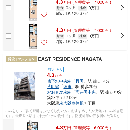
4.3
万
円
(管理費等：7,000円 )
0ヶ月
0万円
敷金
礼金
6階 / 1K / 20.37㎡
4.3
万
円
(管理費等：7,000円 )
0ヶ月
0万円
敷金
礼金
7階 / 1K / 20.37㎡
EAST RESIDENCE NAGATA
賃貸 | マンション
敷0
礼0
4.3
万円
地下鉄中央線
「
長田
」駅 徒歩14分
片町線
「
徳庵
」駅 徒歩20分
おおさか東線
「
高井田中央
」駅 徒歩19分
築28年 / 22.00㎡
大阪府
東大阪市
楠根
１丁目
ごみをもって歩く距離を少なくしたい方におすすめしたい敷地内ごみ置き場
です。最寄りの駅まで徒歩14分の物件です。防犯対策の行き届いた造りがポ
イント。2駅利用可能な物件なので行動...
4.3
万
円
(管理費等：6,000円 )