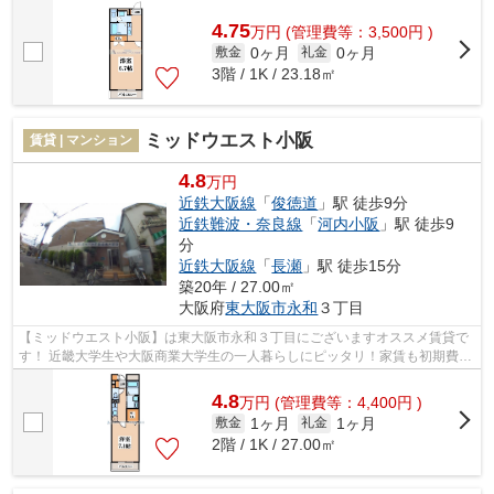
さらにインターネット無料！近畿大学...
4.75
万
円
(管理費等：3,500円 )
0ヶ月
0ヶ月
敷金
礼金
3階 / 1K / 23.18㎡
ミッドウエスト小阪
賃貸 | マンション
4.8
万円
近鉄大阪線
「
俊徳道
」駅 徒歩9分
近鉄難波・奈良線
「
河内小阪
」駅 徒歩9
分
近鉄大阪線
「
長瀬
」駅 徒歩15分
築20年 / 27.00㎡
大阪府
東大阪市
永和
３丁目
【ミッドウエスト小阪】は東大阪市永和３丁目にございますオススメ賃貸で
す！ 近畿大学生や大阪商業大学生の一人暮らしにピッタリ！家賃も初期費用
もお安め設定の築浅１Ｋです！ガス...
4.8
万
円
(管理費等：4,400円 )
1ヶ月
1ヶ月
敷金
礼金
2階 / 1K / 27.00㎡