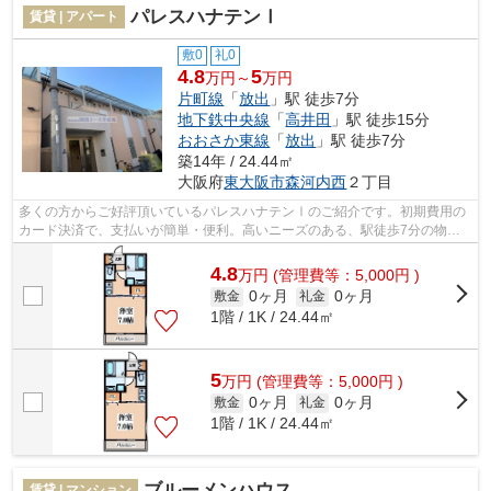
パレスハナテンⅠ
賃貸 | アパート
敷0
礼0
4.8
5
万円～
万円
片町線
「
放出
」駅 徒歩7分
地下鉄中央線
「
高井田
」駅 徒歩15分
おおさか東線
「
放出
」駅 徒歩7分
築14年 / 24.44㎡
大阪府
東大阪市
森河内西
２丁目
多くの方からご好評頂いているパレスハナテンⅠのご紹介です。初期費用の
カード決済で、支払いが簡単・便利。高いニーズのある、駅徒歩7分の物件
です。目的に応じて駅を選べることが、2...
4.8
万
円
(管理費等：5,000円 )
0ヶ月
0ヶ月
敷金
礼金
1階 / 1K / 24.44㎡
5
万
円
(管理費等：5,000円 )
0ヶ月
0ヶ月
敷金
礼金
1階 / 1K / 24.44㎡
ブルーメンハウス
賃貸 | マンション