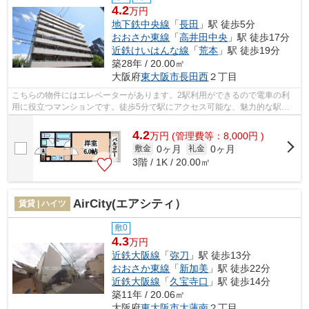
4.2
万円
地下鉄中央線
「
長田
」駅 徒歩5分
おおさか東線
「
高井田中央
」駅 徒歩17分
近鉄けいはんな線
「
荒本
」駅 徒歩19分
築28年 / 20.00㎡
大阪府
東大阪市
長田西
２丁目
こちらの物件にはエレベーターがあります。2駅利用ができるので電車の利
用に役立つマンションです。徒歩5分で駅にアクセス可能な、魅力的な駅近
物件です。こちらは初期費用をカードで...
4.2
万
円
(管理費等：8,000円 )
0ヶ月
0ヶ月
敷金
礼金
3階 / 1K / 20.00㎡
AirCity(エアシティ）
賃貸 | ハイツ
敷0
4.3
万円
近鉄大阪線
「
弥刀
」駅 徒歩13分
おおさか東線
「
新加美
」駅 徒歩22分
近鉄大阪線
「
久宝寺口
」駅 徒歩14分
築11年 / 20.06㎡
大阪府
東大阪市
大蓮南
２丁目