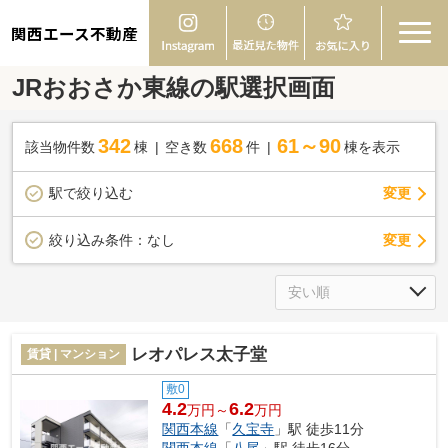
関西エース不動産
JRおおさか東線の駅選択画面
342
668
61～90
該当物件数
棟
空き数
件
棟を表示
駅で絞り込む
変更
変更
絞り込み条件：
なし
レオパレス太子堂
賃貸 | マンション
敷0
4.2
6.2
万円～
万円
関西本線
「
久宝寺
」駅 徒歩11分
関西本線
「
八尾
」駅 徒歩16分