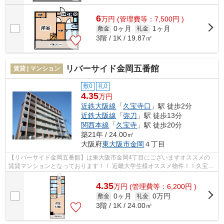
6
万
円
(管理費等：7,500円 )
0ヶ月
1ヶ月
敷金
礼金
3階 / 1K / 19.87㎡
リバーサイド金岡五番館
賃貸 | マンション
敷0
礼0
4.35
万円
近鉄大阪線
「
久宝寺口
」駅 徒歩2分
近鉄大阪線
「
弥刀
」駅 徒歩13分
関西本線
「
久宝寺
」駅 徒歩20分
築21年 / 24.00㎡
大阪府
東大阪市
金岡
４丁目
【リバーサイド金岡五番館】は東大阪市金岡4丁目にございますオススメの
賃貸マンションとなっております！！ 近畿大学生様オススメ物件！！久宝寺
口駅まで徒歩２分の好立地！！近畿大...
4.35
万
円
(管理費等：6,200円 )
0ヶ月
0万円
敷金
礼金
3階 / 1K / 24.00㎡