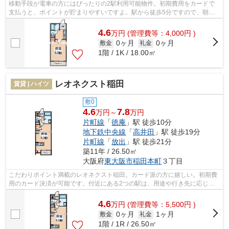
移動手段が電車の方にはぴったりの2駅利用可能物件。初期費用をカードで
支払うと、ポイントが貯まりやすいですよ。駅から徒歩5分ですので、朝食
をゆっくり食べる時間が作れます。こち...
4.6
万
円
(管理費等：4,000円 )
0ヶ月
0ヶ月
敷金
礼金
1階 / 1K / 18.00㎡
レオネクスト稲田
賃貸 | ハイツ
敷0
4.6
7.8
万円～
万円
片町線
「
徳庵
」駅 徒歩10分
地下鉄中央線
「
高井田
」駅 徒歩19分
片町線
「
放出
」駅 徒歩21分
築11年 / 26.50㎡
大阪府
東大阪市
稲田本町
３丁目
こだわりポイント満載のレオネクスト稲田。カード派の方に嬉しい。初期費
用のカード決済が可能です。付近にある2つの駅は、用途や行き先に応じて
使い分けることができます。利便性が高...
4.6
万
円
(管理費等：5,500円 )
0ヶ月
1ヶ月
敷金
礼金
1階 / 1R / 26.50㎡