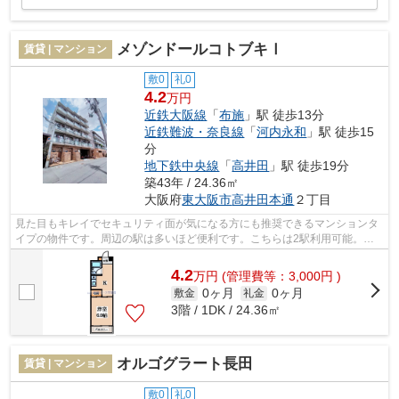
メゾンドールコトブキⅠ
賃貸 | マンション
敷0
礼0
4.2
万円
近鉄大阪線
「
布施
」駅 徒歩13分
近鉄難波・奈良線
「
河内永和
」駅 徒歩15
分
地下鉄中央線
「
高井田
」駅 徒歩19分
築43年 / 24.36㎡
大阪府
東大阪市
高井田本通
２丁目
見た目もキレイでセキュリティ面が気になる方にも推奨できるマンションタ
イプの物件です。周辺の駅は多いほど便利です。こちらは2駅利用可能。歩
いて13分ほどで、駅までアクセスできる...
4.2
万
円
(管理費等：3,000円 )
0ヶ月
0ヶ月
敷金
礼金
3階 / 1DK / 24.36㎡
オルゴグラート長田
賃貸 | マンション
敷0
礼0