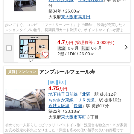
分
築34年 / 26.00㎡
大阪府
東大阪市
高井田
歩いてすぐ。コンビニ「ファミリーマート」まで456m。設備が充実したマ
ンションタイプの物件。初期費用カード決済で、ポイントやマイルが貯まり
ますよ。電車をよく使う方には、やはり2...
4.7
万
円
(管理費等：3,000円 )
0ヶ月
0ヶ月
敷金
礼金
2階 / 1DK / 26.00㎡
アンプルールフェール寿
賃貸 | マンション
敷0
礼0
4.75
万円
地下鉄千日前線
「
北巽
」駅 徒歩12分
おおさか東線
「
ＪＲ長瀬
」駅 徒歩10分
近鉄大阪線
「
長瀬
」駅 徒歩17分
築22年 / 23.18㎡
大阪府
東大阪市
寿町
３丁目
初めての一人暮らしにピッタリ！バストイレ別・洗面台も独立の１Ｋが家賃
お安め設定の募集となりました！洋室も広めの使い勝手の良いお部屋です！