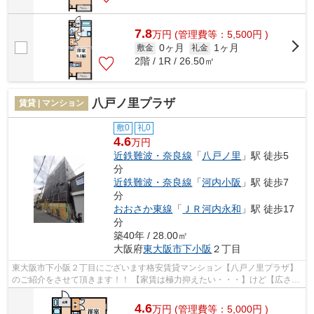
7.8
万
円
(管理費等：5,500円 )
0ヶ月
1ヶ月
敷金
礼金
2階 / 1R / 26.50㎡
八戸ノ里プラザ
賃貸 | マンション
敷0
礼0
4.6
万円
近鉄難波・奈良線
「
八戸ノ里
」駅 徒歩5
分
近鉄難波・奈良線
「
河内小阪
」駅 徒歩7
分
おおさか東線
「
ＪＲ河内永和
」駅 徒歩17
分
築40年 / 28.00㎡
大阪府
東大阪市
下小阪
２丁目
東大阪市下小阪２丁目にございます格安賃貸マンション【八戸ノ里プラザ】
のご紹介をさせて頂きます！！ 【家賃は極力抑えたい・・・】けど【広さも
なかなか妥協出来ない・・・】 そ...
4.6
万
円
(管理費等：5,000円 )