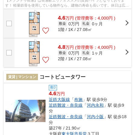
【メゾンドゥ長瀬】は長瀬駅エリアオススメの賃貸ハイツとなっておりま
す！ 軽量鉄骨を使用している物件なら、建物の寿命も長いです。休日は広々
としたバルコニーでゆったりとくつろ...
4.6
万
円
(管理費等：4,000円 )
0万円
0ヶ月
敷金
礼金
1階 / 1K / 27.08㎡
4.8
万
円
(管理費等：4,000円 )
0万円
1ヶ月
敷金
礼金
2階 / 1K / 27.08㎡
コートビュータワー
賃貸 | マンション
敷0
4.6
万円
近鉄大阪線
「
布施
」駅 徒歩9分
近鉄難波・奈良線
「
河内永和
」駅 徒歩9
分
近鉄難波・奈良線
「
河内小阪
」駅 徒歩18
分
築27年 / 21.90㎡
大阪府
東大阪市
長堂
３丁目