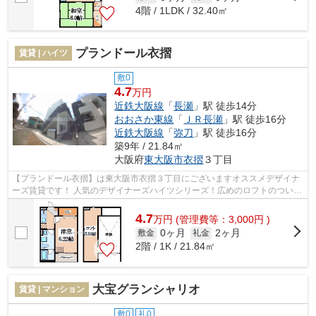
4階 / 1LDK / 32.40㎡
プランドール衣摺
賃貸 | ハイツ
敷0
4.7
万円
近鉄大阪線
「
長瀬
」駅 徒歩14分
おおさか東線
「
ＪＲ長瀬
」駅 徒歩16分
近鉄大阪線
「
弥刀
」駅 徒歩16分
築9年 / 21.84㎡
大阪府
東大阪市
衣摺
３丁目
【プランドール衣摺】は東大阪市衣摺３丁目にございますオススメデザイナ
ーズ賃貸です！ 人気のデザイナーズハイツシリーズ！広めのロフトのついた
開放感のある１Ｋです！インターネ...
4.7
万
円
(管理費等：3,000円 )
0ヶ月
2ヶ月
敷金
礼金
2階 / 1K / 21.84㎡
大宝グランシャリオ
賃貸 | マンション
敷0
礼0