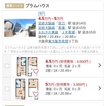
プラムハウス
賃貸 | ハイツ
敷0
4.5
5
万円～
万円
近鉄大阪線
「
弥刀
」駅 徒歩14分
近鉄大阪線
「
長瀬
」駅 徒歩15分
おおさか東線
「
ＪＲ長瀬
」駅 徒歩15分
築9年 / 20.49㎡～20.88㎡
大阪府
東大阪市
衣摺
３丁目
【プラムハウス】は東大阪市衣摺３丁目にございますオススメ賃貸ハイツで
す！ 学生さんや新社会人の方のお一人暮らしにもオススメ！外観も内装もオ
シャレな新築デザイナーズハイツで...
4.5
万
円
(管理費等：3,000円 )
0ヶ月
2ヶ月
敷金
礼金
1階 / 1K / 20.49㎡
5
万
円
(管理費等：3,000円 )
0ヶ月
0ヶ月
敷金
礼金
2階 / 1K / 20.88㎡