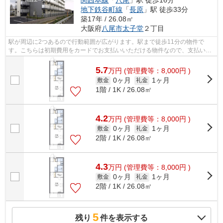
地下鉄谷町線
「
長原
」駅 徒歩33分
築17年 / 26.08㎡
大阪府
八尾市
太子堂
２丁目
駅が周辺に2つあるので行動範囲が広がります。駅まで徒歩11分の物件で
す。こちらは初期費用をカードでお支払いいただける物件なので、支払い手
続きの手間が省けます。防犯対策もバッチ...
5.7
万
円
(管理費等：8,000円 )
0ヶ月
1ヶ月
敷金
礼金
1階 / 1K / 26.08㎡
4.2
万
円
(管理費等：8,000円 )
0ヶ月
1ヶ月
敷金
礼金
2階 / 1K / 26.08㎡
4.3
万
円
(管理費等：8,000円 )
0ヶ月
1ヶ月
敷金
礼金
2階 / 1K / 26.08㎡
5
残り
件を表示する