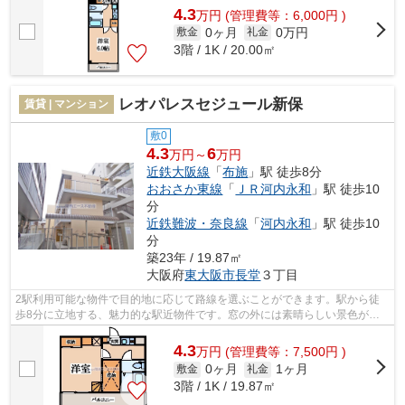
4.3
万
円
(管理費等：6,000円 )
0ヶ月
0万円
敷金
礼金
3階 / 1K / 20.00㎡
レオパレスセジュール新保
賃貸 | マンション
敷0
4.3
6
万円～
万円
近鉄大阪線
「
布施
」駅 徒歩8分
おおさか東線
「
ＪＲ河内永和
」駅 徒歩10
分
近鉄難波・奈良線
「
河内永和
」駅 徒歩10
分
築23年 / 19.87㎡
大阪府
東大阪市
長堂
３丁目
2駅利用可能な物件で目的地に応じて路線を選ぶことができます。駅から徒
歩8分に立地する、魅力的な駅近物件です。窓の外には素晴らしい景色が広
がるマンションです。敷地内にごみ置き...
4.3
万
円
(管理費等：7,500円 )
0ヶ月
1ヶ月
敷金
礼金
3階 / 1K / 19.87㎡