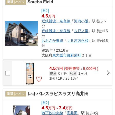
Southa Field
賃貸 | ハイツ
敷0
4.5
万円
近鉄難波・奈良線
「
河内小阪
」駅 徒歩5
分
近鉄難波・奈良線
「
八戸ノ里
」駅 徒歩15
分
おおさか東線
「
ＪＲ河内永和
」駅 徒歩15
分
築25年 / 23.18㎡
大阪府
東大阪市
御厨栄町
２丁目
4.5
万
円
(管理費等：5,000円 )
0万円
1ヶ月
敷金
礼金
1階 / 1K / 23.18㎡
レオパレスラピスラズリ高井田
賃貸 | ハイツ
敷0
4.5
7.4
万円～
万円
地下鉄中央線
「
高井田
」駅 徒歩3分