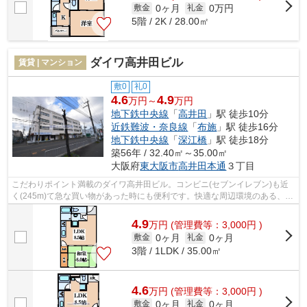
0ヶ月
0万円
敷金
礼金
5階 / 2K / 28.00㎡
ダイワ高井田ビル
賃貸 | マンション
敷0
礼0
4.6
4.9
万円～
万円
地下鉄中央線
「
高井田
」駅 徒歩10分
近鉄難波・奈良線
「
布施
」駅 徒歩16分
地下鉄中央線
「
深江橋
」駅 徒歩18分
築56年 / 32.40㎡～35.00㎡
大阪府
東大阪市
高井田本通
３丁目
こだわりポイント満載のダイワ高井田ビル。コンビニ(セブンイレブン)も近
く(245m)て急な買い物があった時にも便利です。快適な周辺環境のある、徒
歩10分に駅のある物件です。安心と信...
4.9
万
円
(管理費等：3,000円 )
0ヶ月
0ヶ月
敷金
礼金
3階 / 1LDK / 35.00㎡
4.6
万
円
(管理費等：3,000円 )
0ヶ月
0ヶ月
敷金
礼金