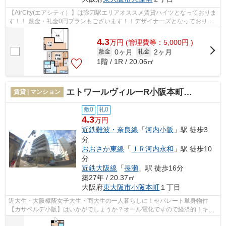
【AirCity(エアシティ）】は弥刀駅エリアオススメ賃貸ハイツとなっておりま
す！！ 敷金・礼金0円プランもございます！！デザイナーズとなっており内
装も大変オシャレですよ！！追い炊...
4.3
万
円
(管理費等：5,000円 )
0ヶ月
2ヶ月
敷金
礼金
1階 / 1R / 20.06㎡
エトワールヴィルーR小阪本町クラッセ
賃貸 | マンション
敷0
礼0
4.3
万円
近鉄難波・奈良線
「
河内小阪
」駅 徒歩3
分
おおさか東線
「
ＪＲ河内永和
」駅 徒歩10
分
近鉄大阪線
「
長瀬
」駅 徒歩16分
築27年 / 20.37㎡
大阪府
東大阪市
小阪本町
１丁目
近大生・大阪樟蔭女子大生・商大生の一人暮らしに！セパレート単身物件
【カサベルデ小阪】はいかがでしょうか？オール電化ですので経済的！キッ
チンはお料理もお掃除も楽々のIHコンロ...