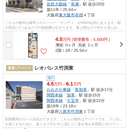
近鉄大阪線
「
長瀬
」駅 徒歩20分
築11年 / 25.54㎡
大阪府
東大阪市
衣摺
４丁目
こちらの物件は最寄りのスーパー「サンディ」が498m以内にあります。駅
が周辺に2つあるので行動範囲が広がります。最上階なので外から見られる
心配がありません。魅力的な駅近の物件で...
4.5
万
円
(管理費等：5,500円 )
0ヶ月
1ヶ月
敷金
礼金
2階 / 1R / 25.54㎡
レオパレス竹渕東
賃貸 | アパート
敷0
4.5
6.1
万円～
万円
おおさか東線
「
新加美
」駅 徒歩17分
関西本線
「
加美
」駅 徒歩15分
関西本線
「
久宝寺
」駅 徒歩22分
築18年 / 23.18㎡
大阪府
八尾市
竹渕東
１丁目
初期費用のカード決済ができます。こちらの物件はアパートです。ゴミ出し
を楽にするために、遠くまで行かずに済むゴミ置き場を共用部に付けていま
す。2駅利用できるアパートは電車での...