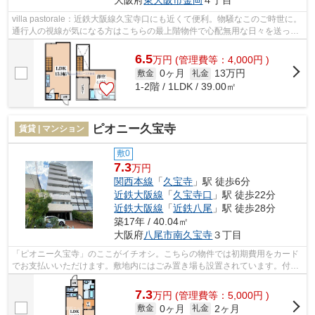
villa pastorale：近鉄大阪線久宝寺口にも近くて便利。物騒なこのご時世に。
通行人の視線が気になる方はこちらの最上階物件で心配無用な日々を送って
下さい。高いニーズのある、駅から...
6.5
万
円
(管理費等：4,000円 )
0ヶ月
13万円
敷金
礼金
1-2階 / 1LDK / 39.00㎡
ピオニー久宝寺
賃貸 | マンション
敷0
7.3
万円
関西本線
「
久宝寺
」駅 徒歩6分
近鉄大阪線
「
久宝寺口
」駅 徒歩22分
近鉄大阪線
「
近鉄八尾
」駅 徒歩28分
築17年 / 40.04㎡
大阪府
八尾市
南久宝寺
３丁目
「ピオニー久宝寺」のここがイチオシ。こちらの物件では初期費用をカード
でお支払いいただけます。敷地内にはごみ置き場も設置されています。付近
に駅が2つあるので、経路を用途や行き...
7.3
万
円
(管理費等：5,000円 )
0ヶ月
2ヶ月
敷金
礼金