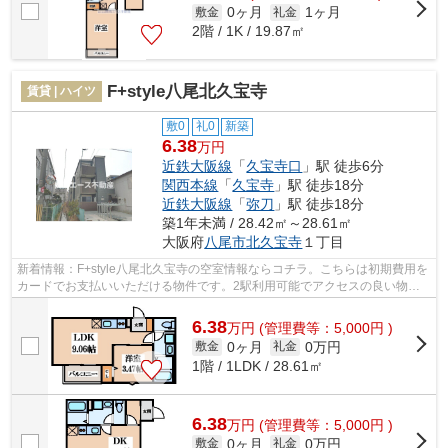
0ヶ月
1ヶ月
敷金
礼金
2階 / 1K / 19.87㎡
F+style八尾北久宝寺
賃貸 | ハイツ
敷0
礼0
新築
6.38
万円
近鉄大阪線
「
久宝寺口
」駅 徒歩6分
関西本線
「
久宝寺
」駅 徒歩18分
近鉄大阪線
「
弥刀
」駅 徒歩18分
築1年未満 / 28.42㎡～28.61㎡
大阪府
八尾市
北久宝寺
１丁目
新着情報：F+style八尾北久宝寺の空室情報ならコチラ。こちらは初期費用を
カードでお支払いいただける物件です。2駅利用可能でアクセスの良い物件
です。根強いニーズを誇る駅近の物件...
6.38
万
円
(管理費等：5,000円 )
0ヶ月
0万円
敷金
礼金
1階 / 1LDK / 28.61㎡
6.38
万
円
(管理費等：5,000円 )
0ヶ月
0万円
敷金
礼金