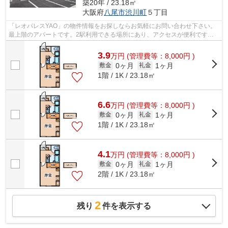
築20年 / 23.18㎡
大阪府
八尾市
渋川町
５丁目
「レオパレスYAO」の物件情報をお探しならお気軽にお問い合わせ下さい。
最上階のアパートです。2駅利用できる場所にあり、アクセスが便利です。
初期費用のカード決済ができます。072-9...
3.9
万
円
(管理費等：8,000円 )
0ヶ月
1ヶ月
敷金
礼金
1階 / 1K / 23.18㎡
6.6
万
円
(管理費等：8,000円 )
0ヶ月
1ヶ月
敷金
礼金
1階 / 1K / 23.18㎡
4.1
万
円
(管理費等：8,000円 )
0ヶ月
1ヶ月
敷金
礼金
2階 / 1K / 23.18㎡
2
残り
件を表示する