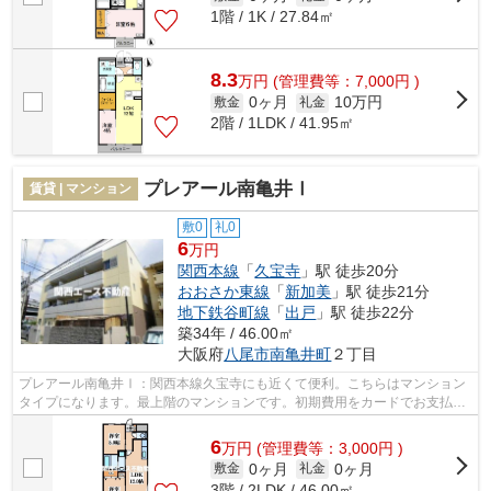
1階 / 1K / 27.84㎡
8.3
万
円
(管理費等：7,000円 )
0ヶ月
10万円
敷金
礼金
2階 / 1LDK / 41.95㎡
プレアール南亀井Ⅰ
賃貸 | マンション
敷0
礼0
6
万円
関西本線
「
久宝寺
」駅 徒歩20分
おおさか東線
「
新加美
」駅 徒歩21分
地下鉄谷町線
「
出戸
」駅 徒歩22分
築34年 / 46.00㎡
大阪府
八尾市
南亀井町
２丁目
プレアール南亀井Ⅰ：関西本線久宝寺にも近くて便利。こちらはマンション
タイプになります。最上階のマンションです。初期費用をカードでお支払い
いただけるので、カードで決済したい方...
6
万
円
(管理費等：3,000円 )
0ヶ月
0ヶ月
敷金
礼金
3階 / 2LDK / 46.00㎡