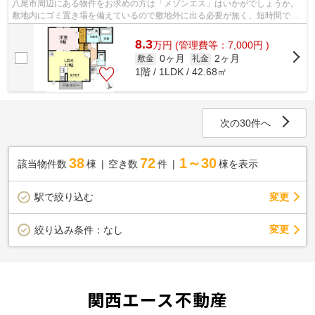
八尾市周辺にある物件をお求めの方は「メゾンエス」はいかがでしょうか。
敷地内にゴミ置き場を備えているので敷地外に出る必要が無く、短時間でご
み出しを終えられます。駅まで徒歩14...
8.3
万
円
(管理費等：7,000円 )
0ヶ月
2ヶ月
敷金
礼金
1階 / 1LDK / 42.68㎡
次の30件へ
38
72
1～30
該当物件数
棟
空き数
件
棟を表示
駅で絞り込む
変更
変更
絞り込み条件：
なし
関西エース不動産