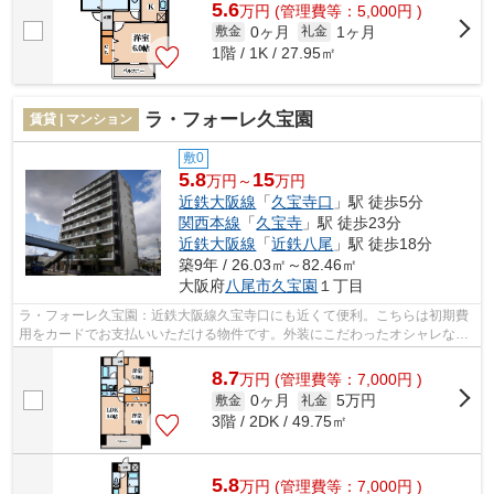
5.6
万
円
(管理費等：5,000円 )
0ヶ月
1ヶ月
敷金
礼金
1階 / 1K / 27.95㎡
ラ・フォーレ久宝園
賃貸 | マンション
敷0
5.8
15
万円～
万円
近鉄大阪線
「
久宝寺口
」駅 徒歩5分
関西本線
「
久宝寺
」駅 徒歩23分
近鉄大阪線
「
近鉄八尾
」駅 徒歩18分
築9年 / 26.03㎡～82.46㎡
大阪府
八尾市
久宝園
１丁目
ラ・フォーレ久宝園：近鉄大阪線久宝寺口にも近くて便利。こちらは初期費
用をカードでお支払いいただける物件です。外装にこだわったオシャレなデ
ザインのマンションです。きれいな外...
8.7
万
円
(管理費等：7,000円 )
0ヶ月
5万円
敷金
礼金
3階 / 2DK / 49.75㎡
5.8
万
円
(管理費等：7,000円 )