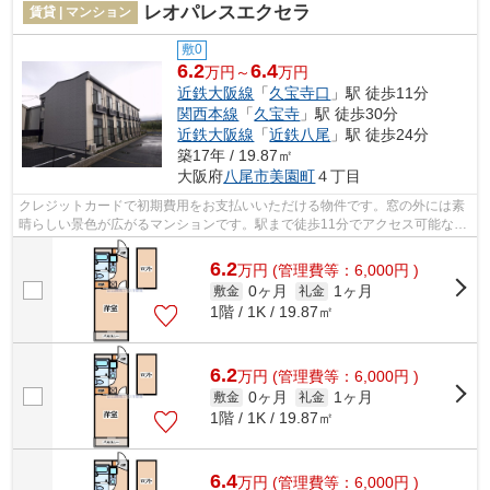
レオパレスエクセラ
賃貸 | マンション
敷0
6.2
6.4
万円～
万円
近鉄大阪線
「
久宝寺口
」駅 徒歩11分
関西本線
「
久宝寺
」駅 徒歩30分
近鉄大阪線
「
近鉄八尾
」駅 徒歩24分
築17年 / 19.87㎡
大阪府
八尾市
美園町
４丁目
クレジットカードで初期費用をお支払いいただける物件です。窓の外には素
晴らしい景色が広がるマンションです。駅まで徒歩11分でアクセス可能な物
件です。周辺に駅が二つあり、交通の...
6.2
万
円
(管理費等：6,000円 )
0ヶ月
1ヶ月
敷金
礼金
1階 / 1K / 19.87㎡
6.2
万
円
(管理費等：6,000円 )
0ヶ月
1ヶ月
敷金
礼金
1階 / 1K / 19.87㎡
6.4
万
円
(管理費等：6,000円 )