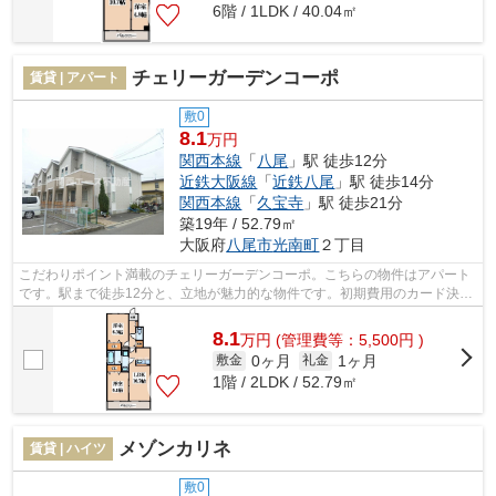
6階 / 1LDK / 40.04㎡
チェリーガーデンコーポ
賃貸 | アパート
敷0
8.1
万円
関西本線
「
八尾
」駅 徒歩12分
近鉄大阪線
「
近鉄八尾
」駅 徒歩14分
関西本線
「
久宝寺
」駅 徒歩21分
築19年 / 52.79㎡
大阪府
八尾市
光南町
２丁目
こだわりポイント満載のチェリーガーデンコーポ。こちらの物件はアパート
です。駅まで徒歩12分と、立地が魅力的な物件です。初期費用のカード決済
ができます。様々なニーズに合った物...
8.1
万
円
(管理費等：5,500円 )
0ヶ月
1ヶ月
敷金
礼金
1階 / 2LDK / 52.79㎡
メゾンカリネ
賃貸 | ハイツ
敷0