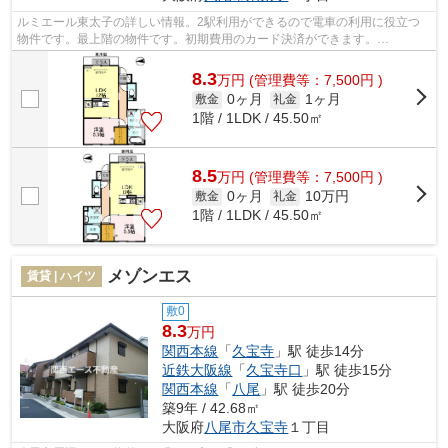
ルミエール東太子の詳しい情報。2駅利用ができるので電車の利用に役立つ
物件です。最上階の物件です。初期費用のカード決済ができます。
info@kansaiace.jpからお問い合わせをお待ちし...
8.3
万
円
(管理費等：7,500円 )
0ヶ月
1ヶ月
敷金
礼金
1階 / 1LDK / 45.50㎡
8.5
万
円
(管理費等：7,500円 )
0ヶ月
10万円
敷金
礼金
1階 / 1LDK / 45.50㎡
メゾンエス
賃貸 | ハイツ
敷0
8.3
万円
関西本線
「
久宝寺
」駅 徒歩14分
近鉄大阪線
「
久宝寺口
」駅 徒歩15分
関西本線
「
八尾
」駅 徒歩20分
築9年 / 42.68㎡
大阪府
八尾市
久宝寺
１丁目