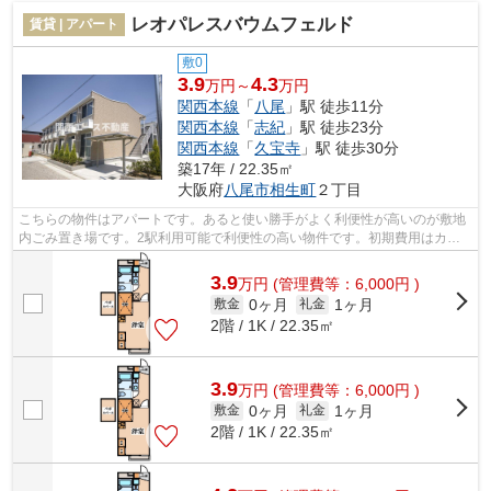
レオパレスバウムフェルド
賃貸 | アパート
敷0
3.9
4.3
万円～
万円
関西本線
「
八尾
」駅 徒歩11分
関西本線
「
志紀
」駅 徒歩23分
関西本線
「
久宝寺
」駅 徒歩30分
築17年 / 22.35㎡
大阪府
八尾市
相生町
２丁目
こちらの物件はアパートです。あると使い勝手がよく利便性が高いのが敷地
内ごみ置き場です。2駅利用可能で利便性の高い物件です。初期費用はカー
ドで決済いただけます。関西本線八尾周...
3.9
万
円
(管理費等：6,000円 )
0ヶ月
1ヶ月
敷金
礼金
2階 / 1K / 22.35㎡
3.9
万
円
(管理費等：6,000円 )
0ヶ月
1ヶ月
敷金
礼金
2階 / 1K / 22.35㎡