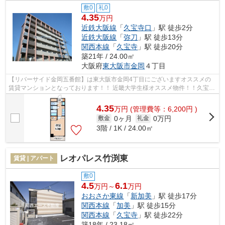
敷0
礼0
4.35
万円
近鉄大阪線
「
久宝寺口
」駅 徒歩2分
近鉄大阪線
「
弥刀
」駅 徒歩13分
関西本線
「
久宝寺
」駅 徒歩20分
築21年 / 24.00㎡
大阪府
東大阪市
金岡
４丁目
【リバーサイド金岡五番館】は東大阪市金岡4丁目にございますオススメの
賃貸マンションとなっております！！ 近畿大学生様オススメ物件！！久宝寺
口駅まで徒歩２分の好立地！！近畿大...
4.35
万
円
(管理費等：6,200円 )
0ヶ月
0万円
敷金
礼金
3階 / 1K / 24.00㎡
レオパレス竹渕東
賃貸 | アパート
敷0
4.5
6.1
万円～
万円
おおさか東線
「
新加美
」駅 徒歩17分
関西本線
「
加美
」駅 徒歩15分
関西本線
「
久宝寺
」駅 徒歩22分
築18年 / 23.18㎡