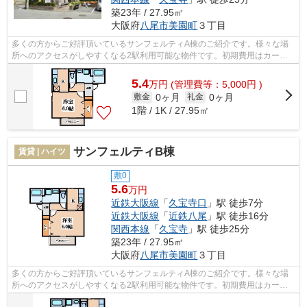
築23年 / 27.95㎡
大阪府
八尾市
美園町
３丁目
多くの方からご好評頂いているサンフェルティA棟のご紹介です。様々な場
所へのアクセスがしやすくなる2駅利用可能な物件です。初期費用はカード
で決済いただけます。アクセスの良い徒...
5.4
万
円
(管理費等：5,000円 )
0ヶ月
0ヶ月
敷金
礼金
1階 / 1K / 27.95㎡
サンフェルティB棟
賃貸 | ハイツ
敷0
5.6
万円
近鉄大阪線
「
久宝寺口
」駅 徒歩7分
近鉄大阪線
「
近鉄八尾
」駅 徒歩16分
関西本線
「
久宝寺
」駅 徒歩25分
築23年 / 27.95㎡
大阪府
八尾市
美園町
３丁目
多くの方からご好評頂いているサンフェルティA棟のご紹介です。様々な場
所へのアクセスがしやすくなる2駅利用可能な物件です。初期費用はカード
で決済いただけます。アクセスの良い徒...