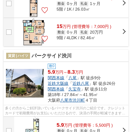
0ヶ月
1ヶ月
敷金
礼金
5階 / 1K / 26.03㎡
15
万
円
(管理費等：7,000円 )
0ヶ月
20万円
敷金
礼金
9階 / 4LDK / 82.46㎡
パークサイド渋川
賃貸 | ハイツ
敷0
5.9
8.3
万円～
万円
関西本線
「
八尾
」駅 徒歩9分
近鉄大阪線
「
近鉄八尾
」駅 徒歩26分
関西本線
「
久宝寺
」駅 徒歩11分
築18年 / 27.84㎡～41.95㎡
大阪府
八尾市
渋川町
４丁目
多くの方からご好評頂いているパークサイド渋川のご紹介です。クレジット
カードで初期費用がお支払いいただけるので、決済の手間が軽減できます。
面倒なゴミ捨ての負担を軽減させるこ...
5.9
万
円
(管理費等：5,500円 )
0ヶ月
0ヶ月
敷金
礼金