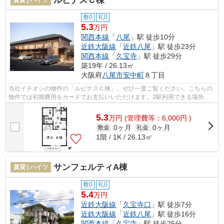
ルピナスＣ棟
敷0
礼0
5.3
万円
関西本線
「
八尾
」駅 徒歩10分
近鉄大阪線
「
近鉄八尾
」駅 徒歩23分
関西本線
「
久宝寺
」駅 徒歩29分
築19年 / 26.13㎡
大阪府
八尾市
安中町
８丁目
当社イチオシの物件の「ルピナスＣ棟」。ぜひ一度ご覧ください。こちらの
物件では初期費用をカードでお支払いいただけます。2駅利用できる場所に
あり、行き先に合わせて使い分けができ...
5.3
万
円
(管理費等：6,000円 )
0ヶ月
0ヶ月
敷金
礼金
1階 / 1K / 26.13㎡
サンフェルティA棟
賃貸 | ハイツ
敷0
礼0
5.4
万円
近鉄大阪線
「
久宝寺口
」駅 徒歩7分
近鉄大阪線
「
近鉄八尾
」駅 徒歩16分
関西本線
「
久宝寺
」駅 徒歩25分