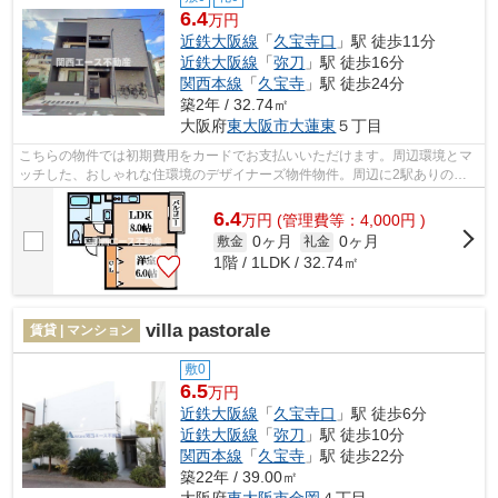
6.4
万円
近鉄大阪線
「
久宝寺口
」駅 徒歩11分
近鉄大阪線
「
弥刀
」駅 徒歩16分
関西本線
「
久宝寺
」駅 徒歩24分
築2年 / 32.74㎡
大阪府
東大阪市
大蓮東
５丁目
こちらの物件では初期費用をカードでお支払いいただけます。周辺環境とマ
ッチした、おしゃれな住環境のデザイナーズ物件物件。周辺に2駅ありの電
車通勤しやすい物件です。こちらの物件...
6.4
万
円
(管理費等：4,000円 )
0ヶ月
0ヶ月
敷金
礼金
1階 / 1LDK / 32.74㎡
villa pastorale
賃貸 | マンション
敷0
6.5
万円
近鉄大阪線
「
久宝寺口
」駅 徒歩6分
近鉄大阪線
「
弥刀
」駅 徒歩10分
関西本線
「
久宝寺
」駅 徒歩22分
築22年 / 39.00㎡
大阪府
東大阪市
金岡
４丁目