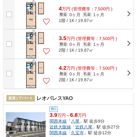
より徒歩9分に立地しています。使い勝...
4
万
円
(管理費等：7,500円 )
0ヶ月
1ヶ月
敷金
礼金
1階 / 1K / 19.87㎡
3.5
万
円
(管理費等：7,500円 )
0ヶ月
1ヶ月
敷金
礼金
2階 / 1K / 19.87㎡
4.2
万
円
(管理費等：7,500円 )
0ヶ月
1ヶ月
敷金
礼金
2階 / 1K / 19.87㎡
レオパレスYAO
賃貸 | アパート
敷0
3.9
6.8
万円～
万円
関西本線
「
八尾
」駅 徒歩9分
近鉄大阪線
「
近鉄八尾
」駅 徒歩27分
関西本線
「
久宝寺
」駅 徒歩12分