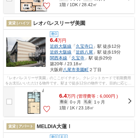
1階 / 1DK / 28.42㎡
レオパレスリーザ美園
賃貸 | ハイツ
敷0
6.4
万円
近鉄大阪線
「
久宝寺口
」駅 徒歩12分
近鉄大阪線
「
近鉄八尾
」駅 徒歩19分
関西本線
「
久宝寺
」駅 徒歩29分
築20年 / 23.18㎡
大阪府
八尾市
美園町
２丁目
「レオパレスリーザ美園」のここがイチオシ。クレジットカードで初期費用
をお支払いいただける物件です。駅まで徒歩12分の物件です。目的に応じて
駅を選べることが、2駅利用できるこの...
6.4
万
円
(管理費等：6,000円 )
0ヶ月
1ヶ月
敷金
礼金
1階 / 1K / 23.18㎡
MELDIA大蓮Ⅰ
賃貸 | アパート
敷0
礼0