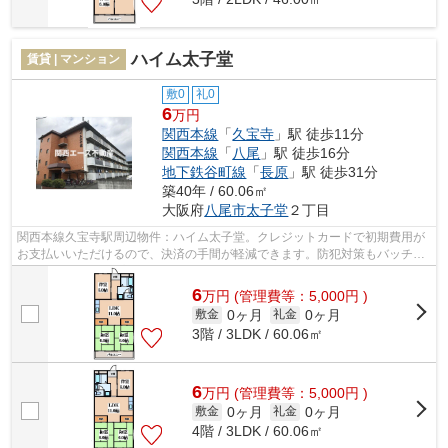
ハイム太子堂
賃貸 | マンション
敷0
礼0
6
万円
関西本線
「
久宝寺
」駅 徒歩11分
関西本線
「
八尾
」駅 徒歩16分
地下鉄谷町線
「
長原
」駅 徒歩31分
築40年 / 60.06㎡
大阪府
八尾市
太子堂
２丁目
関西本線久宝寺駅周辺物件：ハイム太子堂。クレジットカードで初期費用が
お支払いいただけるので、決済の手間が軽減できます。防犯対策もバッチリ
なマンションタイプの物件です。徒歩1...
6
万
円
(管理費等：5,000円 )
0ヶ月
0ヶ月
敷金
礼金
3階 / 3LDK / 60.06㎡
6
万
円
(管理費等：5,000円 )
0ヶ月
0ヶ月
敷金
礼金
4階 / 3LDK / 60.06㎡