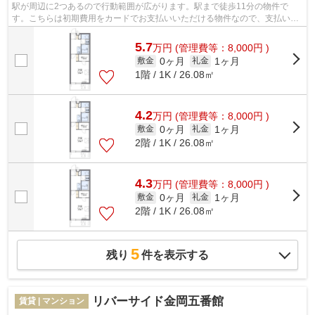
駅が周辺に2つあるので行動範囲が広がります。駅まで徒歩11分の物件で
す。こちらは初期費用をカードでお支払いいただける物件なので、支払い手
続きの手間が省けます。防犯対策もバッチ...
5.7
万
円
(管理費等：8,000円 )
0ヶ月
1ヶ月
敷金
礼金
1階 / 1K / 26.08㎡
4.2
万
円
(管理費等：8,000円 )
0ヶ月
1ヶ月
敷金
礼金
2階 / 1K / 26.08㎡
4.3
万
円
(管理費等：8,000円 )
0ヶ月
1ヶ月
敷金
礼金
2階 / 1K / 26.08㎡
5
残り
件を表示する
リバーサイド金岡五番館
賃貸 | マンション