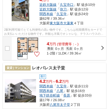
万円
近鉄大阪線
「
久宝寺口
」駅 徒歩10分
近鉄大阪線
「
弥刀
」駅 徒歩12分
関西本線
「
久宝寺
」駅 徒歩24分
築62年 / 39.36㎡
大阪府
東大阪市
大蓮東
４丁目
2駅利用可能でとても利便性の高い物件です。こちらは初期費用をカードで
お支払いいただける物件です。外観も洋風でオシャレな、テラスハウスの物
件となっております。利便性の高い徒歩...
4
万
円
(管理費等：- )
0ヶ月
0ヶ月
敷金
礼金
1-2階 / 1LDK / 39.36㎡
レオパレス太子堂
賃貸 | マンション
敷0
4.2
6.2
万円～
万円
関西本線
「
久宝寺
」駅 徒歩11分
関西本線
「
八尾
」駅 徒歩16分
地下鉄谷町線
「
長原
」駅 徒歩33分
築17年 / 26.08㎡
大阪府
八尾市
太子堂
２丁目