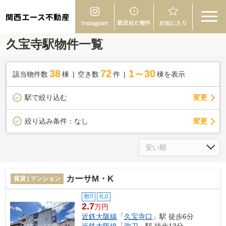
関西エース不動産
久宝寺駅物件一覧
38
72
1～30
該当物件数
棟
空き数
件
棟を表示
駅で絞り込む
変更
変更
絞り込み条件：
なし
カーサM・K
賃貸 | マンション
敷0
礼0
2.7
万円
近鉄大阪線
「
久宝寺口
」駅 徒歩6分
近鉄大阪線
「
弥刀
」駅 徒歩13分