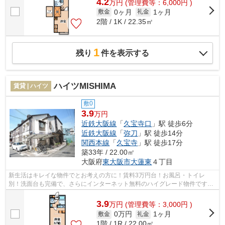
4.2
万
円
(管理費等：6,000円 )
0ヶ月
1ヶ月
敷金
礼金
2階 / 1K / 22.35㎡
1
残り
件を表示する
ハイツMISHIMA
賃貸 | ハイツ
敷0
3.9
万円
近鉄大阪線
「
久宝寺口
」駅 徒歩6分
近鉄大阪線
「
弥刀
」駅 徒歩14分
関西本線
「
久宝寺
」駅 徒歩17分
築33年 / 22.00㎡
大阪府
東大阪市
大蓮東
４丁目
新生活はキレイな物件でとお考えの方に！賃料3万円台！お風呂・トイレ
別！洗面台も完備で、さらにインターネット無料のハイグレード物件です！
2階建のハイツが立ち並ぶ小さな街のよう...
3.9
万
円
(管理費等：3,000円 )
0万円
1ヶ月
敷金
礼金
1階 / 1R / 22.00㎡