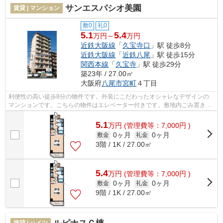
サンエスパシオ美園
賃貸 | マンション
敷0
礼0
5.1
5.4
万円～
万円
近鉄大阪線
「
久宝寺口
」駅 徒歩8分
近鉄大阪線
「
近鉄八尾
」駅 徒歩15分
関西本線
「
久宝寺
」駅 徒歩29分
築23年 / 27.00㎡
大阪府
八尾市
宮町
４丁目
利便性の高い徒歩8分の物件です。外装にこだわったオシャレなデザインの
マンションです。こちらの物件はエレベーター付きです。敷地内ごみ置き場
もあり、ゴミ捨ても楽々。地域によって...
5.1
万
円
(管理費等：7,000円 )
0ヶ月
0ヶ月
敷金
礼金
3階 / 1K / 27.00㎡
5.4
万
円
(管理費等：7,000円 )
0ヶ月
0ヶ月
敷金
礼金
9階 / 1K / 27.00㎡
賃貸 | ハイツ