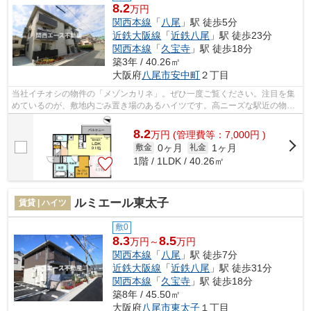
8.2
万円
関西本線
「
八尾
」駅 徒歩5分
近鉄大阪線
「
近鉄八尾
」駅 徒歩23分
関西本線
「
久宝寺
」駅 徒歩18分
築3年 / 40.26㎡
大阪府
八尾市
安中町
２丁目
当社イチオシの物件の「メゾンカリネ」。ぜひ一度ご覧ください。注目を集
めているのが、敷地内ごみ置き場のあるハイツです。高ニーズな駅近の物件
で、徒歩5分で駅に行くことができます...
8.2
万
円
(管理費等：7,000円 )
0ヶ月
1ヶ月
敷金
礼金
1階 / 1LDK / 40.26㎡
ルミエール東太子
賃貸 | ハイツ
敷0
8.3
8.5
万円～
万円
関西本線
「
八尾
」駅 徒歩7分
近鉄大阪線
「
近鉄八尾
」駅 徒歩31分
関西本線
「
久宝寺
」駅 徒歩18分
築8年 / 45.50㎡
大阪府
八尾市
東太子
１丁目