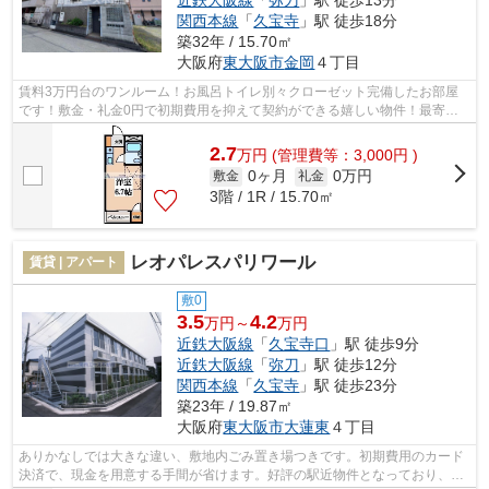
関西本線
「
久宝寺
」駅 徒歩18分
築32年 / 15.70㎡
大阪府
東大阪市
金岡
４丁目
賃料3万円台のワンルーム！お風呂トイレ別々クローゼット完備したお部屋
です！敷金・礼金0円で初期費用を抑えて契約ができる嬉しい物件！最寄の
久宝寺口駅までのアクセスもしやすく通...
2.7
万
円
(管理費等：3,000円 )
0ヶ月
0万円
敷金
礼金
3階 / 1R / 15.70㎡
レオパレスパリワール
賃貸 | アパート
敷0
3.5
4.2
万円～
万円
近鉄大阪線
「
久宝寺口
」駅 徒歩9分
近鉄大阪線
「
弥刀
」駅 徒歩12分
関西本線
「
久宝寺
」駅 徒歩23分
築23年 / 19.87㎡
大阪府
東大阪市
大蓮東
４丁目
ありかなしでは大きな違い、敷地内ごみ置き場つきです。初期費用のカード
決済で、現金を用意する手間が省けます。好評の駅近物件となっており、駅