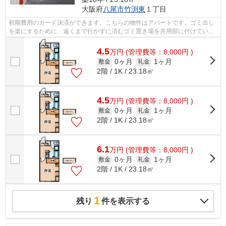
大阪府
八尾市
竹渕東
１丁目
初期費用のカード決済ができます。こちらの物件はアパートです。ゴミ出し
を楽にするために、遠くまで行かずに済むゴミ置き場を共用部に付けていま
す。2駅利用できるアパートは電車での...
4.5
万
円
(管理費等：8,000円 )
0ヶ月
1ヶ月
敷金
礼金
2階 / 1K / 23.18㎡
4.5
万
円
(管理費等：8,000円 )
0ヶ月
1ヶ月
敷金
礼金
2階 / 1K / 23.18㎡
6.1
万
円
(管理費等：8,000円 )
0ヶ月
1ヶ月
敷金
礼金
2階 / 1K / 23.18㎡
1
残り
件を表示する