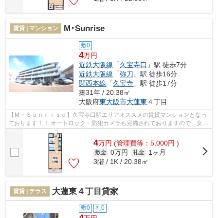
M･Sunrise
賃貸 | マンション
敷0
4
万円
近鉄大阪線
「
久宝寺口
」駅 徒歩7分
近鉄大阪線
「
弥刀
」駅 徒歩16分
関西本線
「
久宝寺
」駅 徒歩17分
築31年 / 20.38㎡
大阪府
東大阪市
大蓮東
４丁目
【Ｍ・Ｓｕｎｒｉｓｅ】久宝寺口駅エリアオススメの賃貸マンションとなっ
ております！！ オートロック・防犯カメラも完備されておりますので、女性
の1人暮らしも安心！久宝寺口から徒...
4
万
円
(管理費等：5,000円 )
0万円
1ヶ月
敷金
礼金
3階 / 1K / 20.38㎡
大蓮東４丁目貸家
賃貸 | テラス
敷0
礼0
4