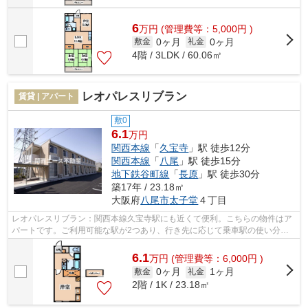
6
万
円
(管理費等：5,000円 )
0ヶ月
0ヶ月
敷金
礼金
4階 / 3LDK / 60.06㎡
レオパレスリブラン
賃貸 | アパート
敷0
6.1
万円
関西本線
「
久宝寺
」駅 徒歩12分
関西本線
「
八尾
」駅 徒歩15分
地下鉄谷町線
「
長原
」駅 徒歩30分
築17年 / 23.18㎡
大阪府
八尾市
太子堂
４丁目
レオパレスリブラン：関西本線久宝寺駅にも近くて便利。こちらの物件はア
パートです。ご利用可能な駅が2つあり、行き先に応じて乗車駅の使い分け
ができます。お忙しい方にオススメ、敷...
6.1
万
円
(管理費等：6,000円 )
0ヶ月
1ヶ月
敷金
礼金
2階 / 1K / 23.18㎡