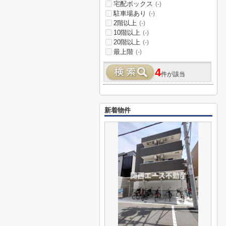
宅配ボックス
(-)
駐車場あり
(-)
2階以上
(-)
10階以上
(-)
20階以上
(-)
最上階
(-)
4
件が該当
新着物件