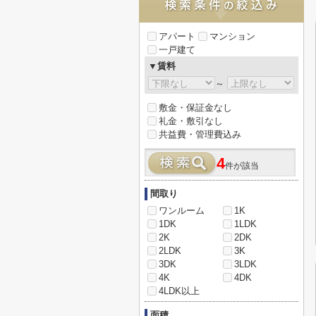
アパート
マンション
一戸建て
▼賃料
～
敷金・保証金なし
礼金・敷引なし
共益費・管理費込み
4
件が該当
間取り
ワンルーム
1K
1DK
1LDK
2K
2DK
2LDK
3K
3DK
3LDK
4K
4DK
4LDK以上
面積