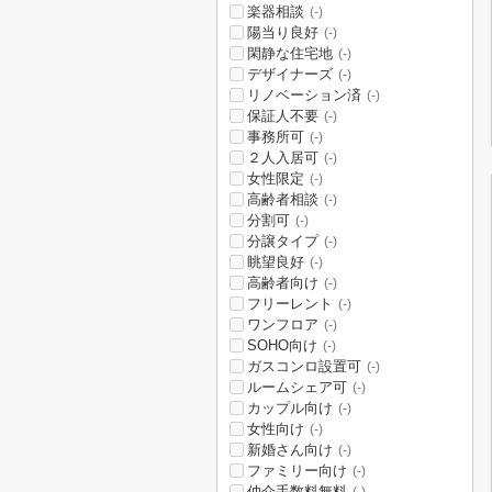
楽器相談
(-)
陽当り良好
(-)
閑静な住宅地
(-)
デザイナーズ
(-)
リノベーション済
(-)
保証人不要
(-)
事務所可
(-)
２人入居可
(-)
女性限定
(-)
高齢者相談
(-)
分割可
(-)
分譲タイプ
(-)
眺望良好
(-)
高齢者向け
(-)
フリーレント
(-)
ワンフロア
(-)
SOHO向け
(-)
ガスコンロ設置可
(-)
ルームシェア可
(-)
カップル向け
(-)
女性向け
(-)
新婚さん向け
(-)
ファミリー向け
(-)
仲介手数料無料