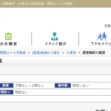
四條畷市・大東市の賃貸情報 - 関西エース不動産
営業
 関西エース不動産
>
(賃貸)地域から探す
>
八尾市
>
恩智南町の賃貸
覧
面積
下限なし～上限なし
築年数
指定しない
間取り
指定なし