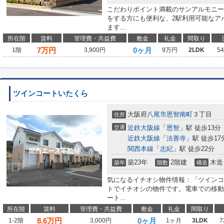
こだわりポイント満載のサンアルモニー
をする方にも便利な、2駅利用可能なア
ます...
所在階
賃料
管理費・共益費
敷金
礼金
間取り
7
万円
0ヶ月
1階
3,900円
9万円
2LDK
5
ツインコートいたくら
大阪府
八尾市
恩智南町
３丁目
住所
交通
近鉄大阪線
「
恩智
」駅 徒歩13分
近鉄大阪線
「
法善寺
」駅 徒歩17
関西本線
「
志紀
」駅 徒歩22分
築23年
2階建
木造
築年
階数
構造
気になるイチオシ物件情報：「ツインコ
トでイチオシの物件です。電車での移動
ート...
所在階
賃料
管理費・共益費
敷金
礼金
間取り
8.6
万円
0ヶ月
1-2階
3,000円
1ヶ月
3LDK
7