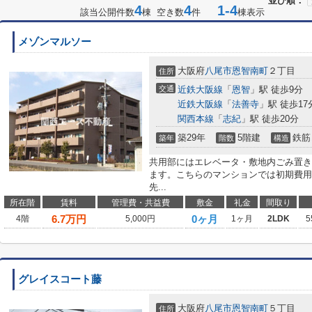
並び順：
4
4
1-4
該当公開件数
棟 空き数
件
棟表示
メゾンマルソー
大阪府
八尾市
恩智南町
２丁目
住所
交通
近鉄大阪線
「
恩智
」駅 徒歩9分
近鉄大阪線
「
法善寺
」駅 徒歩17
関西本線
「
志紀
」駅 徒歩20分
築29年
5階建
鉄筋
築年
階数
構造
共用部にはエレベータ・敷地内ごみ置き
ます。こちらのマンションでは初期費用
先...
所在階
賃料
管理費・共益費
敷金
礼金
間取り
6.7
万円
0ヶ月
4階
5,000円
1ヶ月
2LDK
5
グレイスコート藤
大阪府
八尾市
恩智南町
５丁目
住所