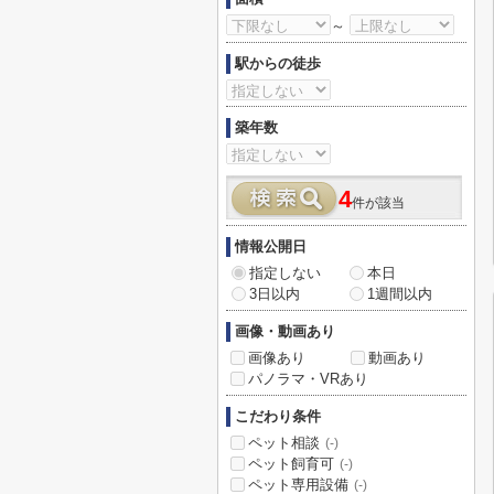
～
駅からの徒歩
築年数
4
件が該当
情報公開日
指定しない
本日
3日以内
1週間以内
画像・動画あり
画像あり
動画あり
パノラマ・VRあり
こだわり条件
ペット相談
(-)
ペット飼育可
(-)
ペット専用設備
(-)