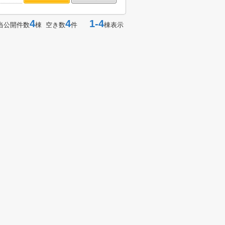
4
4
1-4
当公開件数
棟 空き数
件
棟表示