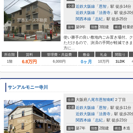
交通
近鉄大阪線
「
恩智
」駅 徒歩14分
近鉄大阪線
「
法善寺
」駅 徒歩20
関西本線
「
志紀
」駅 徒歩25分
築9年
3階建
軽量
築年
階数
構造
使い勝手の良い敷地内ごみ置き場付。ク
ただけるので、決済の手間が軽減できま
方に...
所在階
賃料
管理費・共益費
敷金
礼金
間取り
6.8
万円
0ヶ月
1階
6,000円
10万円
1LDK
サンアルモニー寺川
大阪府
八尾市
恩智南町
２丁目
住所
交通
近鉄大阪線
「
恩智
」駅 徒歩11分
近鉄大阪線
「
法善寺
」駅 徒歩20
関西本線
「
志紀
」駅 徒歩23分
築7年
2階建
木造
築年
階数
構造