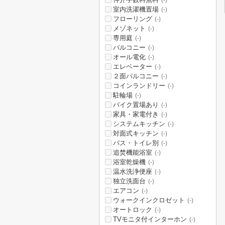
(-)
室内洗濯機置場
(-)
フローリング
(-)
メゾネット
(-)
専用庭
(-)
バルコニー
(-)
オール電化
(-)
エレベーター
(-)
２面バルコニー
(-)
コインランドリー
(-)
駐輪場
(-)
バイク置場あり
(-)
家具・家電付き
(-)
システムキッチン
(-)
対面式キッチン
(-)
バス・トイレ別
(-)
追焚機能浴室
(-)
浴室乾燥機
(-)
温水洗浄便座
(-)
独立洗面台
(-)
エアコン
(-)
ウォークインクロゼット
(-)
オートロック
(-)
TVモニタ付インターホン
(-)