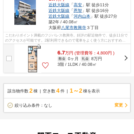
近鉄大阪線
「
高安
」駅 徒歩11分
近鉄大阪線
「
恩智
」駅 徒歩16分
近鉄大阪線
「
河内山本
」駅 徒歩27分
築2年 / 40.08㎡
大阪府
八尾市
教興寺
３丁目
こだわりポイント満載のフジパレス教興寺。好評の駅近物件で、徒歩11分で
のアクセスが可能です。2駅利用できるので電車をよく使う方におすすめな
物件です。こちらの物件はアパートです...
6.7
万
円
(管理費等：4,800円 )
0ヶ月
8万円
敷金
礼金
3階 / 1LDK / 40.08㎡
2
4
1～2
該当物件数
棟
空き数
件
棟を表示
変更
絞り込み条件：
なし