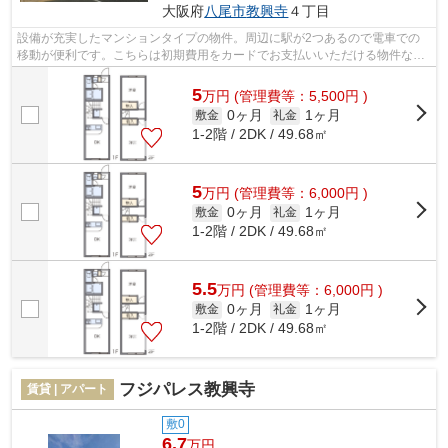
大阪府
八尾市
教興寺
４丁目
設備が充実したマンションタイプの物件。周辺に駅が2つあるので電車での
移動が便利です。こちらは初期費用をカードでお支払いいただける物件なの
で、支払い手続きの手間が省けます。駅...
5
万
円
(管理費等：5,500円 )
0ヶ月
1ヶ月
敷金
礼金
1-2階 / 2DK / 49.68㎡
5
万
円
(管理費等：6,000円 )
0ヶ月
1ヶ月
敷金
礼金
1-2階 / 2DK / 49.68㎡
5.5
万
円
(管理費等：6,000円 )
0ヶ月
1ヶ月
敷金
礼金
1-2階 / 2DK / 49.68㎡
フジパレス教興寺
賃貸 | アパート
敷0
6.7
万円