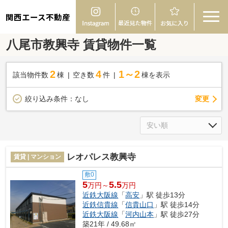
関西エース不動産
八尾市教興寺 賃貸物件一覧
2
4
1～2
該当物件数
棟
空き数
件
棟を表示
変更
絞り込み条件：
なし
レオパレス教興寺
賃貸 | マンション
敷0
5
5.5
万円～
万円
近鉄大阪線
「
高安
」駅 徒歩13分
近鉄信貴線
「
信貴山口
」駅 徒歩14分
近鉄大阪線
「
河内山本
」駅 徒歩27分
築21年 / 49.68㎡