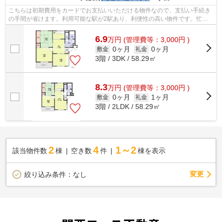
こちらは初期費用をカードでお支払いいただける物件なので、支払い手続き
の手間が省けます。利用可能な駅が2駅あり、利便性の高い物件です。忙し
い朝に遠くまでゴミ捨てに行かずに済む...
6.9
万
円
(管理費等：3,000円 )
0ヶ月
0ヶ月
敷金
礼金
3階 / 3DK / 58.29㎡
8.3
万
円
(管理費等：3,000円 )
0ヶ月
1ヶ月
敷金
礼金
3階 / 2LDK / 58.29㎡
2
4
1～2
該当物件数
棟
空き数
件
棟を表示
変更
絞り込み条件：
なし