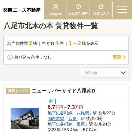
関西エース不動産
八尾市北木の本 賃貸物件一覧
2
4
1～2
該当物件数
棟
空き数
件
棟を表示
変更
絞り込み条件：
なし
ニューリバーサイド八尾南D
賃貸 | ハイツ
敷0
6.7
7.3
万円～
万円
地下鉄谷町線
「
八尾南
」駅 徒歩22分
関西本線
「
八尾
」駅 徒歩20分
地下鉄谷町線
「
長原
」駅 徒歩24分
築28年 / 53.45㎡～57.04㎡