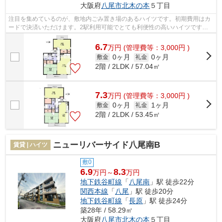
大阪府
八尾市
北木の本
５丁目
注目を集めているのが、敷地内ごみ置き場のあるハイツです。初期費用はカ
ードで決済いただけます。2駅利用可能でとても利便性の高いハイツです。
地下鉄谷町線八尾南周辺にある賃貸物件...
6.7
万
円
(管理費等：3,000円 )
0ヶ月
0ヶ月
敷金
礼金
2階 / 2LDK / 57.04㎡
7.3
万
円
(管理費等：3,000円 )
0ヶ月
1ヶ月
敷金
礼金
2階 / 2LDK / 53.45㎡
ニューリバーサイド八尾南B
賃貸 | ハイツ
敷0
6.9
8.3
万円～
万円
地下鉄谷町線
「
八尾南
」駅 徒歩22分
関西本線
「
八尾
」駅 徒歩20分
地下鉄谷町線
「
長原
」駅 徒歩24分
築28年 / 58.29㎡
大阪府
八尾市
北木の本
５丁目