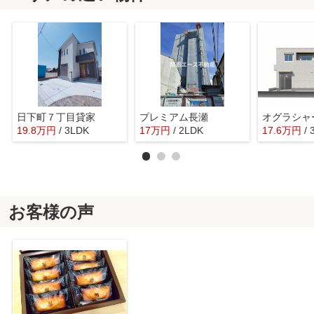
日下町７丁目貸家
プレミアム長瀬
オグラシャ
19.8
万
円
/ 3LDK
17
万
円
/ 2LDK
17.6
万
円
/
お客様の声