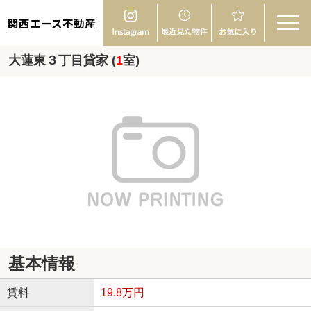
関西エース不動産
大蓮東３丁目貸家 (
1
室)
基本情報
賃料
19.8万円