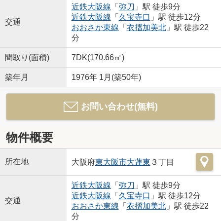
近鉄大阪線
「
弥刀
」駅 徒歩9分
近鉄大阪線
「
久宝寺口
」駅 徒歩12分
交通
おおさか東線
「
衣摺加美北
」駅 徒歩22
分
間取り(面積)
7DK(170.66㎡)
築年月
1976年 1月(築50年)
お問い合わせ(無料)
物件概要
所在地
大阪府
東大阪市
大蓮東
３丁目
近鉄大阪線
「
弥刀
」駅 徒歩9分
近鉄大阪線
「
久宝寺口
」駅 徒歩12分
交通
おおさか東線
「
衣摺加美北
」駅 徒歩22
分