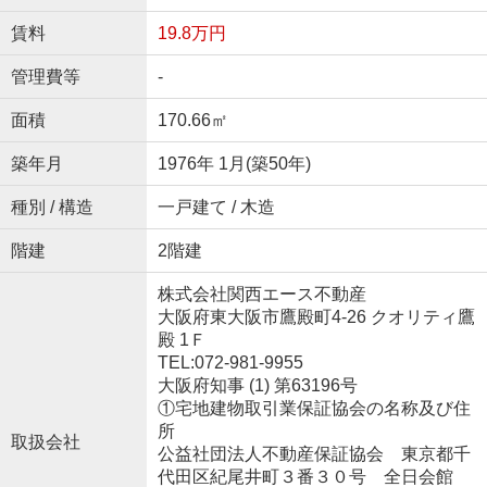
賃料
19.8万円
管理費等
-
面積
170.66㎡
築年月
1976年 1月(築50年)
種別 / 構造
一戸建て / 木造
階建
2階建
株式会社関西エース不動産
大阪府東大阪市鷹殿町4-26 クオリティ鷹
殿 1Ｆ
TEL:072-981-9955
大阪府知事 (1) 第63196号
①宅地建物取引業保証協会の名称及び住
所
取扱会社
公益社団法人不動産保証協会 東京都千
代田区紀尾井町３番３０号 全日会館