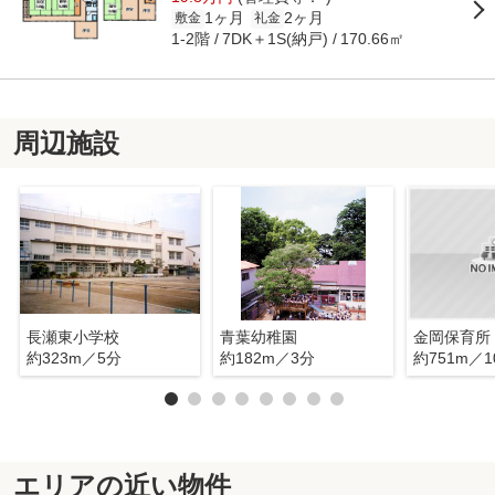
1ヶ月
2ヶ月
敷金
礼金
1-2階
7DK＋1S(納戸)
170.66㎡
周辺施設
長瀬東小学校
青葉幼稚園
金岡保育所
約323m／5分
約182m／3分
約751m／1
エリアの近い物件