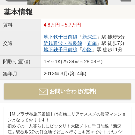
基本情報
賃料
4.8万円～5.7万円
地下鉄千日前線
「
新深江
」駅 徒歩5分
交通
近鉄難波・奈良線
「
布施
」駅 徒歩7分
地下鉄千日前線
「
小路
」駅 徒歩11分
間取り(面積)
1R～1K(25.34㎡～28.08㎡)
築年月
2012年 3月(築14年)
お問い合わせ(無料)
【M‘プラザ布施弐番館】は布施エリアオススメの賃貸マンショ
ンとなっております！
初めての一人暮らしにピッタリ！大阪メトロ千日前線「新深
江」駅徒歩5分の好立地でどこへ行くにも楽々です！またバイ