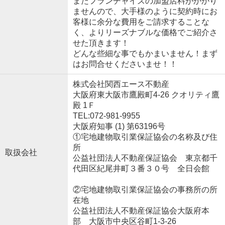
またフランチャイズの加盟店料がかかり
ませんので、大手様のように契約時にお
客様に余分な費用をご請求することな
く、よりリーズナブルな価格でご紹介さ
せた頂きます！
どんな些細な事でもかまいません！まず
はお問合せくださいませ！！
株式会社関西エース不動産
大阪府東大阪市鷹殿町4-26 クオリティ鷹
殿 1Ｆ
TEL:072-981-9955
大阪府知事 (1) 第63196号
①宅地建物取引業保証協会の名称及び住
所
取扱会社
公益社団法人不動産保証協会 東京都千
代田区紀尾井町３番３０号 全日会館
②宅地建物取引業保証協会の事務所の所
在地
公益社団法人不動産保証協会大阪府本
部 大阪市中央区谷町1-3-26