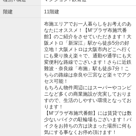
階建
11階建
布施エリアでお一人暮らしをお考えのあ
なたにオススメ！【M‘プラザ布施弐番
館】のご紹介をさせていただきます！大
阪メトロ「新深江」駅から徒歩5分の好
立地！大阪メトロは大阪市内どこへ行く
にも乗り換え楽々で、通勤や通学にも大
変便利な路線でございます！さらに近鉄
難波・奈良線「布施」駅も徒歩7分！こ
ちらの路線は奈良や三宮など楽々でアク
セス可能！
もちろん物件周辺にはスーパーやコンビ
ニなど多くの商業施設が充実しておりま
すので、生活のしやすい環境となってお
ります！
【M‘プラザ布施弐番館】には賃貸では数
少ないバイクの駐輪場もございます！バ
イクをお持ちの方は決まった場所に何も
気にする事なくお停め頂けます！