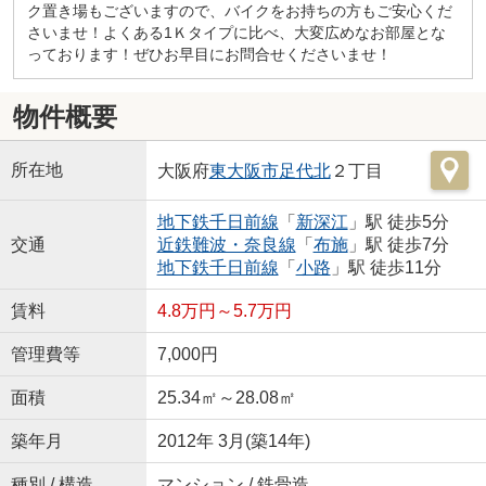
ク置き場もございますので、バイクをお持ちの方もご安心くだ
さいませ！よくある1Ｋタイプに比べ、大変広めなお部屋とな
っております！ぜひお早目にお問合せくださいませ！
物件概要
所在地
大阪府
東大阪市
足代北
２丁目
地下鉄千日前線
「
新深江
」駅 徒歩5分
交通
近鉄難波・奈良線
「
布施
」駅 徒歩7分
地下鉄千日前線
「
小路
」駅 徒歩11分
賃料
4.8万円～5.7万円
管理費等
7,000円
面積
25.34㎡～28.08㎡
築年月
2012年 3月(築14年)
種別 / 構造
マンション / 鉄骨造