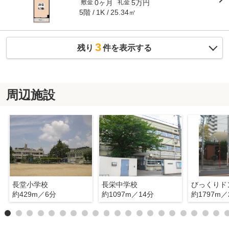
0ヶ月
5万円
敷金
礼金
5階
25.34㎡
1K
3
残り
件を表示する
周辺施設
長堂小学校
長栄中学校
びっくりド
約429m／6分
約1097m／14分
約1797m／