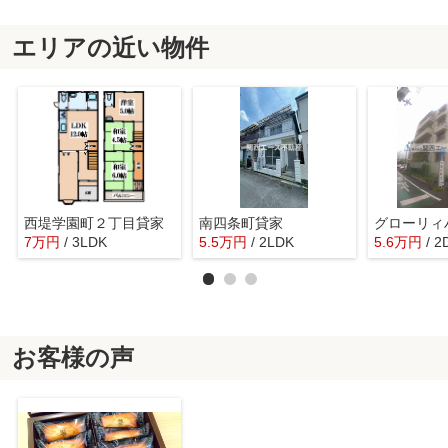
エリアの近い物件
西堤学園町２丁目貸家
南四条町貸家
7
万
円
/ 3LDK
5.5
万
円
/ 2LDK
5.6
万
円
/ 2
お客様の声