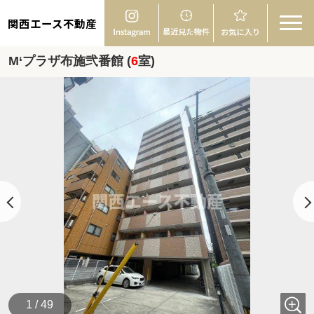
関西エース不動産
M‘プラザ布施弐番館 (
6
室)
1 / 49