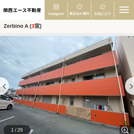
関西エース不動産
Zerbino A (
3
室)
1 / 29