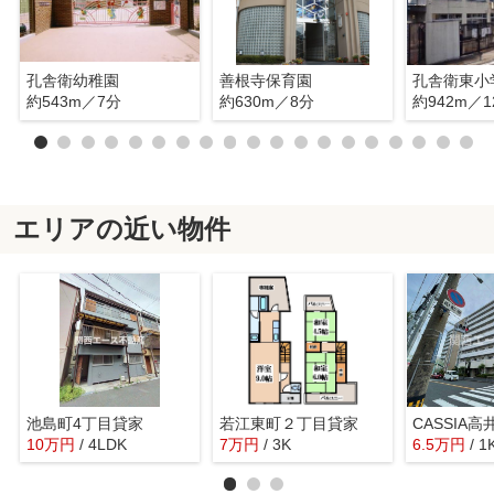
孔舎衛幼稚園
善根寺保育園
孔舎衛東小
約543m／7分
約630m／8分
約942m／1
エリアの近い物件
池島町4丁目貸家
若江東町２丁目貸家
10
万
円
/ 4LDK
7
万
円
/ 3K
6.5
万
円
/ 1