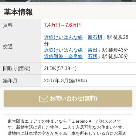
基本情報
賃料
7.4万円～7.6万円
近鉄けいはんな線
「
新石切
」駅 徒歩28
分
交通
近鉄けいはんな線
「
吉田
」駅 徒歩43分
近鉄難波・奈良線
「
石切
」駅 徒歩30分
間取り(面積)
2LDK(57.39㎡)
築年月
2007年 3月(築19年)
お問い合わせ(無料)
東大阪市エリアでの住まいなら「Ｚerbino A」がおススメで
す。新婚生活に適した物件、二人で入居可能なお住まいです。
敷地内に駐車場の空きがある為、車を所有している方にお薦め