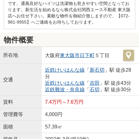
です。通風良好なハイツは洗濯物も乾きやすい空間となってお
ります。新生活を始めるなら株式会社関西エース不動産 東大阪
店へお任せ下さい。素敵な物件を御紹介致しますので、【072-
981-9955】へご連絡をお待ちしております。
物件概要
所在地
大阪府
東大阪市
日下町
５丁目
近鉄けいはんな線
「
新石切
」駅 徒歩28
分
交通
近鉄けいはんな線
「
吉田
」駅 徒歩43分
近鉄難波・奈良線
「
石切
」駅 徒歩30分
賃料
7.4万円～7.6万円
管理費等
4,000円
面積
57.39㎡