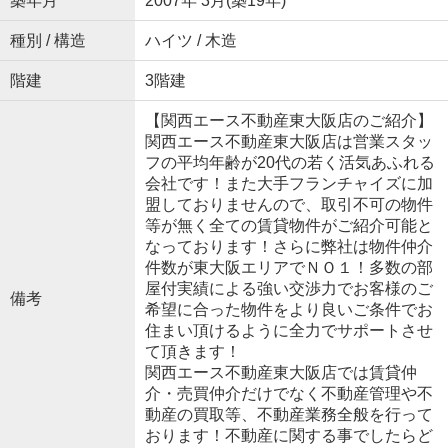
築年月
2007年 3月(築19年)
種別 / 構造
ハイツ / 木造
階建
3階建
【関西エース不動産東大阪店のご紹介】
関西エース不動産東大阪店は営業スタッ
フの平均年齢が20代の若く活気あふれる
会社です！また大手フランチャイズに加
盟しておりませんので、取引不可の物件
等が無く全ての賃貸物件がご紹介可能と
なっております！さらに弊社は物件仲介
件数が東大阪エリアでＮＯ１！多数の部
屋付実績による強い交渉力でお客様のご
備考
希望に合った物件をより良いご条件でお
住まい頂けるように全力でサポートさせ
て頂きます！
関西エース不動産東大阪店では賃貸仲
介・売買仲介だけでなく不動産管理や不
動産の買取等、不動産業務全般を行って
おります！不動産に関する事でしたらど