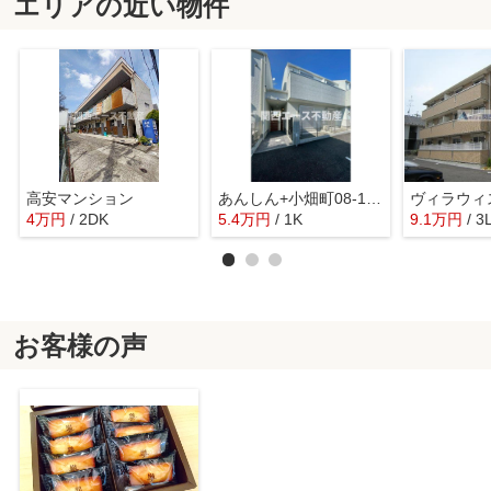
エリアの近い物件
高安マンション
あんしん+小畑町08-13001
ヴィラウィ
4
万
円
/ 2DK
5.4
万
円
/ 1K
9.1
万
円
/ 3
お客様の声