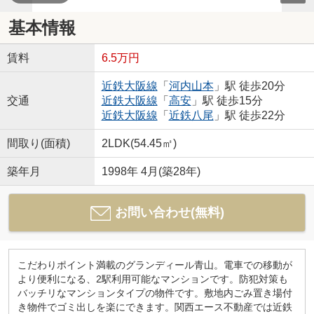
基本情報
賃料
6.5万円
近鉄大阪線
「
河内山本
」駅 徒歩20分
交通
近鉄大阪線
「
高安
」駅 徒歩15分
近鉄大阪線
「
近鉄八尾
」駅 徒歩22分
間取り(面積)
2LDK(54.45㎡)
築年月
1998年 4月(築28年)
お問い合わせ(無料)
こだわりポイント満載のグランディール青山。電車での移動が
より便利になる、2駅利用可能なマンションです。防犯対策も
バッチリなマンションタイプの物件です。敷地内ごみ置き場付
き物件でゴミ出しを楽にできます。関西エース不動産では近鉄