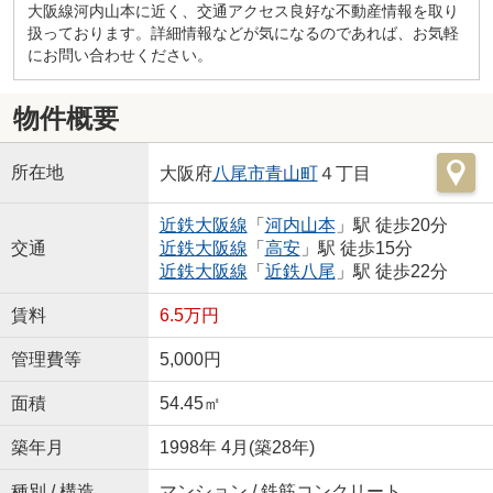
大阪線河内山本に近く、交通アクセス良好な不動産情報を取り
扱っております。詳細情報などが気になるのであれば、お気軽
にお問い合わせください。
物件概要
所在地
大阪府
八尾市
青山町
４丁目
近鉄大阪線
「
河内山本
」駅 徒歩20分
交通
近鉄大阪線
「
高安
」駅 徒歩15分
近鉄大阪線
「
近鉄八尾
」駅 徒歩22分
賃料
6.5万円
管理費等
5,000円
面積
54.45㎡
築年月
1998年 4月(築28年)
種別 / 構造
マンション / 鉄筋コンクリート