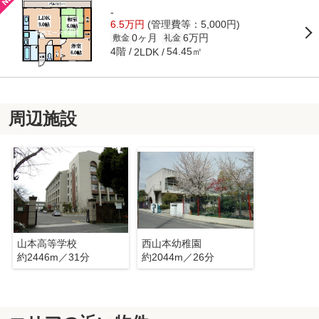
-
6.5万円
(管理費等：5,000円)
0ヶ月
6万円
敷金
礼金
4階
54.45㎡
2LDK
周辺施設
山本高等学校
西山本幼稚園
約2446m／31分
約2044m／26分