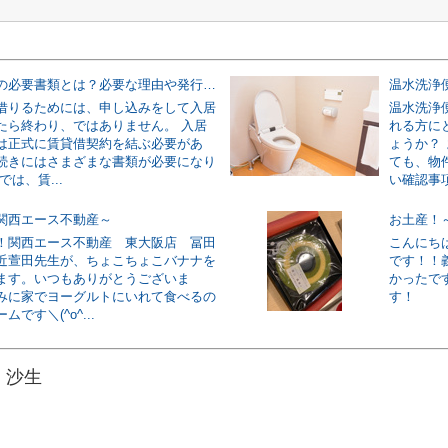
賃貸借契約の必要書類とは？必要な理由や発行手続きについて解説！
借りるためには、申し込みをして入居
温水洗浄
たら終わり、ではありません。 入居
れる方に
は正式に賃貸借契約を結ぶ必要があ
ょうか？
続きにはさまざまな書類が必要になり
ても、物
では、賃...
い確認事項
関西エース不動産～
お土産！
！関西エース不動産 東大阪店 冨田
こんにち
近萱田先生が、ちょこちょこバナナを
です！！
ます。いつもありがとうございま
かったです
みに家でヨーグルトにいれて食べるの
す！
です＼(^o^...
 沙生