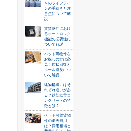
きのライフライ
ンの手続きと注
意点について解
説！
賃貸物件におけ
るオートロック
機能の必要性に
ついて解説
ペット可物件を
お探しの方は必
見！原状回復と
ルール違反につ
いて解説
建物構造にはそ
れぞれ違いがあ
る？鉄筋鉄骨コ
ンクリートの特
徴とは？
ペット可賃貸物
件の退去費用
は？費用相場と