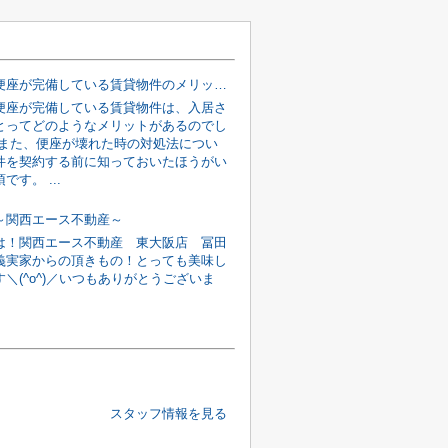
温水洗浄便座が完備している賃貸物件のメリットとは？故障時の対処法も解説！
便座が完備している賃貸物件は、入居さ
とってどのようなメリットがあるのでし
 また、便座が壊れた時の対処法につい
件を契約する前に知っておいたほうがい
です。 ...
～関西エース不動産～
は！関西エース不動産 東大阪店 冨田
義実家からの頂きもの！とっても美味し
＼(^o^)／いつもありがとうございま
スタッフ情報を見る