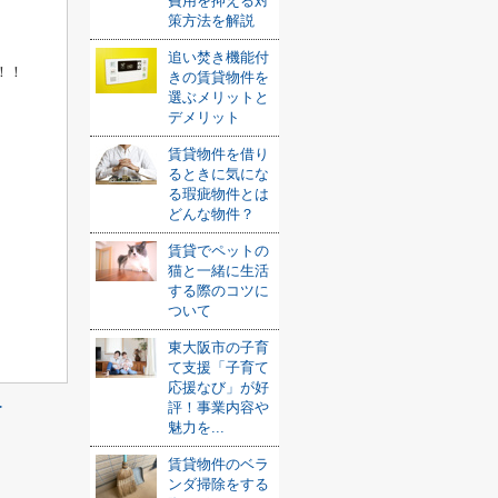
費用を抑える対
策方法を解説
追い焚き機能付
！！
きの賃貸物件を
選ぶメリットと
デメリット
賃貸物件を借り
るときに気にな
る瑕疵物件とは
どんな物件？
賃貸でペットの
猫と一緒に生活
する際のコツに
ついて
東大阪市の子育
て支援「子育て
応援なび」が好
≫
評！事業内容や
魅力を...
賃貸物件のベラ
ンダ掃除をする