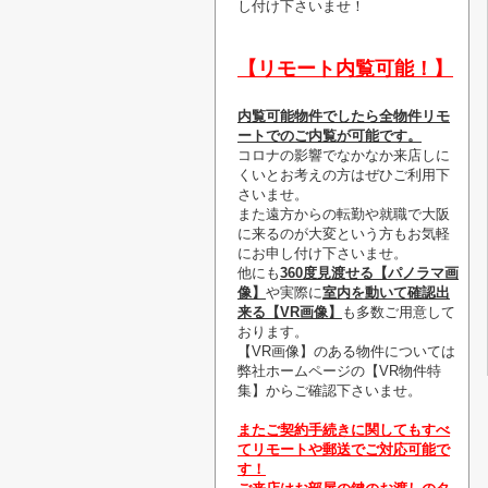
し付け下さいませ！
【リモート内覧可能！】
内覧可能物件でしたら全物件リモ
ートでのご内覧が可能です。
コロナの影響でなかなか来店しに
くいとお考えの方はぜひご利用下
さいませ。
また遠方からの転勤や就職で大阪
に来るのが大変という方もお気軽
にお申し付け下さいませ。
他にも
360度見渡せる【パノラマ画
像】
や実際に
室内を動いて確認出
来る【VR画像】
も多数ご用意して
おります。
【VR画像】のある物件については
弊社ホームページの【VR物件特
集】からご確認下さいませ。
またご契約手続きに関してもすべ
てリモートや郵送でご対応可能で
す！