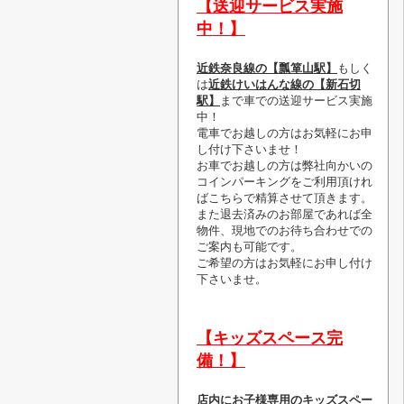
【送迎サービス実施
中！】
近鉄奈良線の【瓢箪山駅】
もしく
は
近鉄けいはんな線の【新石切
駅】
まで車での送迎サービス実施
中！
電車でお越しの方はお気軽にお申
し付け下さいませ！
お車でお越しの方は弊社向かいの
コインパーキングをご利用頂けれ
ばこちらで精算させて頂きます。
また退去済みのお部屋であれば全
物件、現地でのお待ち合わせでの
ご案内も可能です。
ご希望の方はお気軽にお申し付け
下さいませ。
【キッズスペース完
備！】
店内にお子様専用のキッズスペー