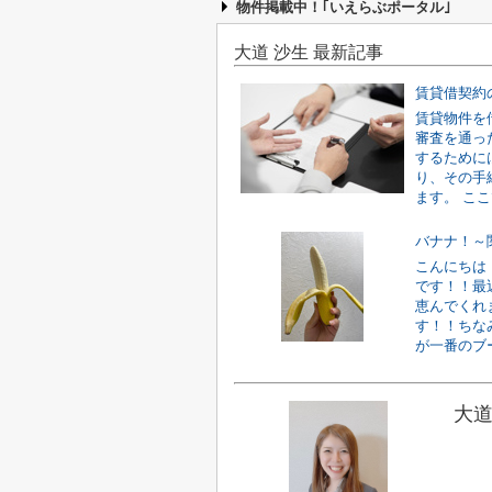
物件掲載中！｢いえらぶポータル｣
大道 沙生 最新記事
賃貸物件を
審査を通っ
するために
り、その手
ます。 ここ
バナナ！～
こんにちは
です！！最
恵んでくれ
す！！ちな
が一番のブーム
大道