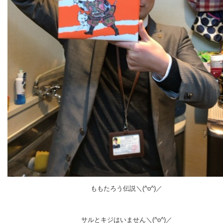
ももたろう伝説＼(^o^)／
サルとキジはいません＼(^o^)／