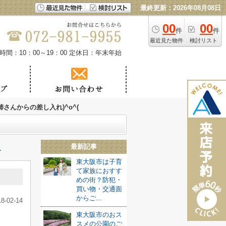
最終更新：2026年08月08日
00
00
件
件
最近見た物件
検討リスト
時間：10：00～19：00
定休日：年末年始
姉さんからの差し入れ)^o^(
最新記事
≫
東大阪市は子育
て家族におすす
めの街？防犯・
買い物・交通面
からご...
18-02-14
東大阪市のおス
スメの公園のご