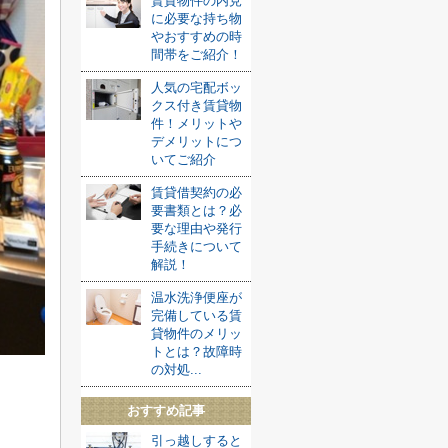
賃貸物件の内見
に必要な持ち物
やおすすめの時
間帯をご紹介！
人気の宅配ボッ
クス付き賃貸物
件！メリットや
デメリットにつ
いてご紹介
賃貸借契約の必
要書類とは？必
要な理由や発行
手続きについて
解説！
温水洗浄便座が
完備している賃
貸物件のメリッ
トとは？故障時
の対処...
おすすめ記事
引っ越しすると