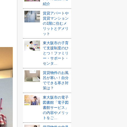
紹介
賃貸アパートや
賃貸マンション
の1階に住むメ
リットとデメリ
ット
東大阪市の子育
て支援制度のひ
とつ！ファミリ
ー・サポート・
センタ...
賃貸物件のお風
呂が寒い！自分
でできる寒さ対
策は？
東大阪市の電子
図書館「電子図
書館サービス」
の内容やメリッ
トをご...