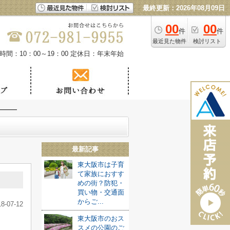
最終更新：2026年08月09日
00
00
件
件
最近見た物件
検討リスト
時間：10：00～19：00
定休日：年末年始
―――
最新記事
東大阪市は子育
て家族におすす
めの街？防犯・
買い物・交通面
からご...
18-07-12
東大阪市のおス
スメの公園のご