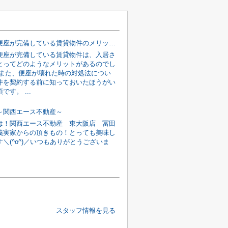
温水洗浄便座が完備している賃貸物件のメリットとは？故障時の対処法も解説！
便座が完備している賃貸物件は、入居さ
とってどのようなメリットがあるのでし
 また、便座が壊れた時の対処法につい
件を契約する前に知っておいたほうがい
です。 ...
～関西エース不動産～
は！関西エース不動産 東大阪店 冨田
義実家からの頂きもの！とっても美味し
＼(^o^)／いつもありがとうございま
スタッフ情報を見る