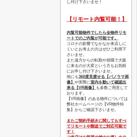
し付け下さいませ！
【リモート内覧可能！】
内覧可能物件でしたら全物件リモ
ートでのご内覧が可能です。
コロナの影響でなかなか来店しに
くいとお考えの方はぜひご利用下
さいませ。
また遠方からの転勤や就職で大阪
に来るのが大変という方もお気軽
にお申し付け下さいませ。
他にも
360度見渡せる【パノラマ画
像】
や実際に
室内を動いて確認出
来る【VR画像】
も多数ご用意して
おります。
【VR画像】のある物件については
弊社ホームページの【VR物件特
集】からご確認下さいませ。
またご契約手続きに関してもすべ
てリモートや郵送でご対応可能で
す！