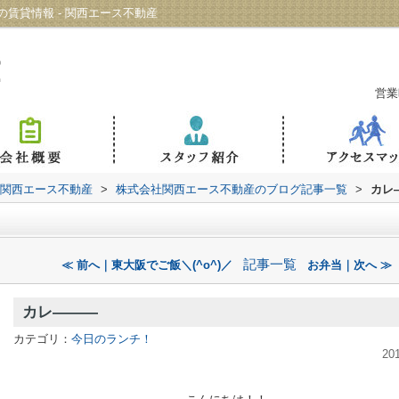
賃貸情報 - 関西エース不動産
営業
 関西エース不動産
>
株式会社関西エース不動産のブログ記事一覧
>
カレ
記事一覧
≪ 前へ｜東大阪でご飯＼(^o^)／
お弁当｜次へ ≫
カレ―――
カテゴリ：
今日のランチ！
20