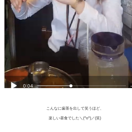
こんなに歯茎を出して笑うほど、
楽しい昼食でした＼(^o^)／(笑)