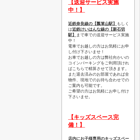
【送迎サービス実施
中！】
近鉄奈良線の【瓢箪山駅】
もしく
は
近鉄けいはんな線の【新石切
駅】
まで車での送迎サービス実施
中！
電車でお越しの方はお気軽にお申
し付け下さいませ！
お車でお越しの方は弊社向かいの
コインパーキングをご利用頂けれ
ばこちらで精算させて頂きます。
また退去済みのお部屋であれば全
物件、現地でのお待ち合わせでの
ご案内も可能です。
ご希望の方はお気軽にお申し付け
下さいませ。
【キッズスペース完
備！】
店内にお子様専用のキッズスペー