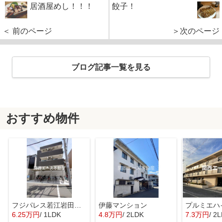
居酒屋めし！！！
餃子！
＜ 前のページ
＞次のページ
ブログ記事一覧を見る
おすすめ物件
フジパレス若江岩田ノース
伊藤マンション
プルミエハ
6.25万円
/ 1LDK
4.8万円
/ 2LDK
7.3万円
/ 2