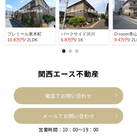
プレミール東本町
パークサイド渋川
D-room青
10.8万円
/ 2LDK
5.8万円
/ 1K
9.4万円
/ 2
関西エース不動産
電話でお問い合わせ
メールでお問い合わせ
営業時間：10：00～19：00