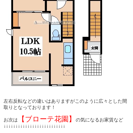
左右反転などの違いはありますがこのように広々とした間
取りとなっております！
【ブローテ花園】
お次は
の
気になるお家賃など
↓
↓
↓
↓
↓
↓
↓
↓
↓
↓
↓
↓
↓
↓
↓
↓
↓
↓
↓
↓
↓
↓
↓
↓
↓
↓