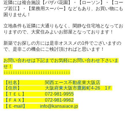
近隣には複合施設【パザパ花園】・【ローソン】・【コー
プ若江】・【業務用スーパー】などもあり、お買い物にも
困りません！
立地条件も近隣に大通りもなく、閑静な住宅地となってお
りますので、大変住みよいお部屋となっております！
新築でお探しの方には是非オススメの1件でございますの
で、是非この機会にご検討頂ければと思います！
お問い合わせは下記までお気軽にお問い合わせ下さいま
せ！
↓
↓
↓
↓
↓
↓
↓
↓
↓
↓
↓
↓
↓
↓
↓
↓
↓
↓
↓
↓
↓
↓
↓
↓
↓
↓
↓
↓
↓
【社名】 関西エース不動産東大阪店
【住所】 大阪府東大阪市鷹殿町4-26 1Ｆ
【ＴＥＬ】 072-981-9955
【ＦＡＸ】 072-981-9962
【Ｅ-mail】 info@kansaiace.jp