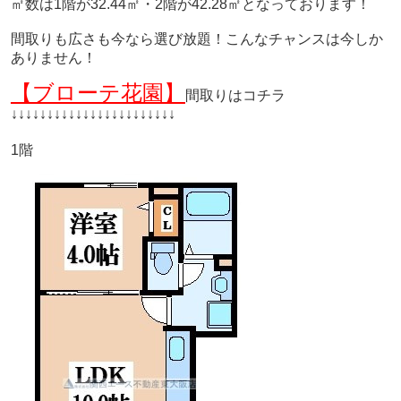
㎡数は1階が32.44㎡・2階が42.28㎡となっております！
間取りも広さも今なら選び放題！こんなチャンスは今しか
ありません！
【ブローテ花園】
間取りはコチラ
↓
↓
↓
↓
↓
↓
↓
↓
↓
↓
↓
↓
↓
↓
↓
↓
↓
↓
↓
↓
↓
↓
↓
1階