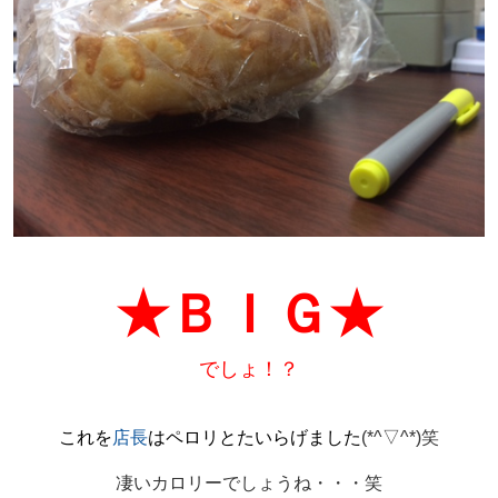
★ＢＩＧ★
でしょ！？
これを
店長
はペロリとたいらげました
(*^▽^*)笑
凄いカロリーでしょうね・・・笑