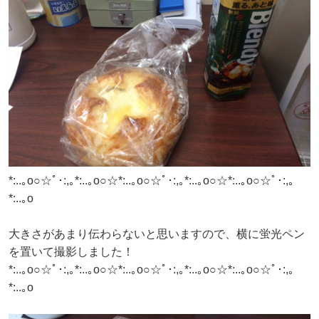
*:..｡o○☆ﾟ･:,｡*:..｡o○☆*:..｡o○☆ﾟ･:,｡*:..｡o○☆*:..｡o○☆ﾟ･:,｡
*:..｡o
大きさがあまり伝わらないと思いますので、横に蛍光ペン
を置いて撮影しました！
*:..｡o○☆ﾟ･:,｡*:..｡o○☆*:..｡o○☆ﾟ･:,｡*:..｡o○☆*:..｡o○☆ﾟ･:,｡
*:..｡o