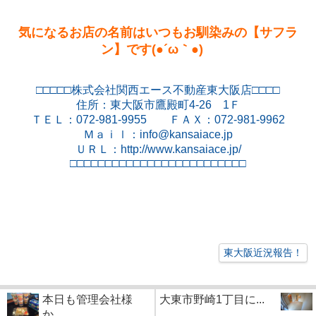
気になるお店の名前はいつもお馴染みの【サフラ
ン】です(●´ω｀●)ゞ
□□□□□株式会社関西エース不動産東大阪店□□□□
住所：東大阪市鷹殿町
4-26
1
Ｆ
ＴＥＬ：
072-981-9955
ＦＡＸ：
072-981-9962
Ｍａｉｌ：
info@kansaiace.jp
ＵＲＬ：
http://www.kansaiace.jp/
□□□□□□□□□□□□□□□□□□□□□□□□□
東大阪近況報告！
本日も管理会社様
大東市野崎1丁目に...
か...