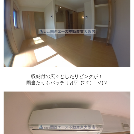
収納付の広々としたリビングが！
陽当たりもバッチリγ(▽´ )ﾂヾ( ｀▽)ゞ