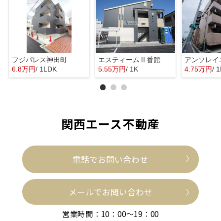
フジパレス神田町
エスティームⅡ番館
アンソレイ
6.8万円
/ 1LDK
5.55万円
/ 1K
4.75万円
/ 
関西エース不動産
電話でお問い合わせ
メールでお問い合わせ
営業時間：10：00～19：00