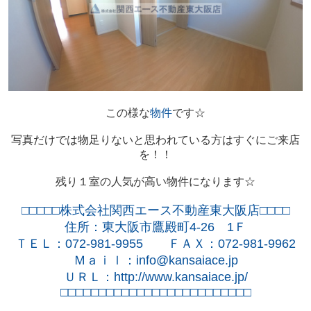
この様な
物件
です☆
写真だけでは物足りないと思われている方はすぐにご来店
を！！
残り１室の人気が高い物件になります☆
□□□□□株式会社関西エース不動産東大阪店□□□□
住所：東大阪市鷹殿町
4-26
1
Ｆ
ＴＥＬ：
072-981-9955
ＦＡＸ：
072-981-9962
Ｍａｉｌ：
info@kansaiace.jp
ＵＲＬ：
http://www.kansaiace.jp/
□□□□□□□□□□□□□□□□□□□□□□□□□