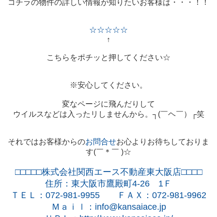
コチラの物件の詳しい情報が知りたいお客様は・・・！！
☆☆☆☆☆
↑
こちらをポチッと押してください☆
※安心してください。
変なページに飛んだりして
ウイルスなどは入ったリしませんから。┐(￣ヘ￣）┌笑
それではお客様からの
お問合せ
お心よりお待ちしておりま
す(￣＊￣ )☆
□□□□□株式会社関西エース不動産東大阪店□□□□
住所：東大阪市鷹殿町
4-26
1
Ｆ
ＴＥＬ：
072-981-9955
ＦＡＸ：
072-981-9962
Ｍａｉｌ：
info@kansaiace.jp