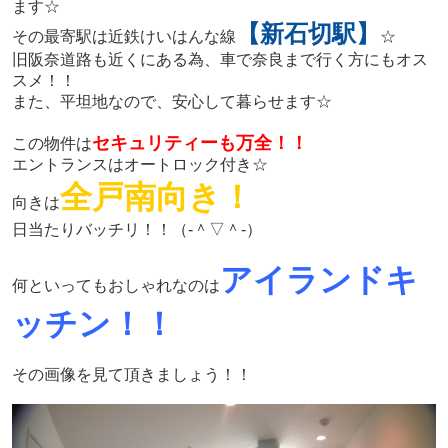
ます☆
【新石切駅】
その最寄駅は近鉄けいはんな線
☆
旧阪奈道路も近くにある為、車で奈良まで行く方にもオス
スメ！！
また、平坦地なので、安心して暮らせます☆
セキュリティーも万全！！
この物件は
エントランスはオートロック付き☆
全戸南向き！
向きは
日当たりバッチリ！！（‐＾▽＾‐）
アイランドキ
何といってもおしゃれなのは
ッチン！！
その画像を見て頂きましょう！！