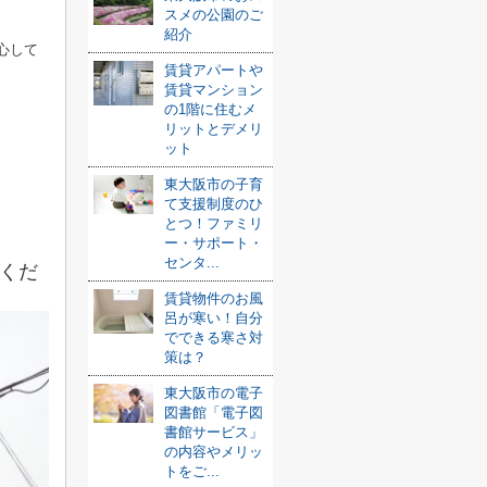
スメの公園のご
紹介
心して
賃貸アパートや
賃貸マンション
の1階に住むメ
リットとデメリ
ット
東大阪市の子育
て支援制度のひ
とつ！ファミリ
ー・サポート・
センタ...
くだ
賃貸物件のお風
呂が寒い！自分
でできる寒さ対
策は？
東大阪市の電子
図書館「電子図
書館サービス」
の内容やメリッ
トをご...