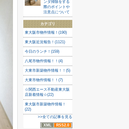
ンダ掃除をする
際のポイントや
注意点について
カテゴリ
東大阪市物件情報！(190)
東大阪近況報告！(1121)
今日のランチ！(159)
八尾市物件情報！！(4)
大東市新築物件情報！！(5)
大東市物件情報！！(7)
☆関西エース不動産東大阪
店新着情報☆(22)
東大阪市新築物件情報！
(22)
>>全ての記事を見る
XML
RSS2.0