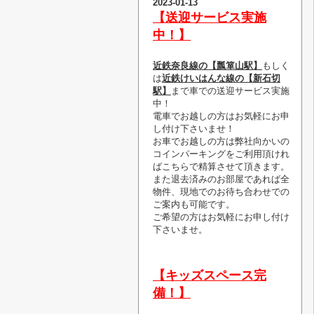
2023-01-13
【送迎サービス実施
中！】
近鉄奈良線の【瓢箪山駅】
もしく
は
近鉄けいはんな線の【新石切
駅】
まで車での送迎サービス実施
中！
電車でお越しの方はお気軽にお申
し付け下さいませ！
お車でお越しの方は弊社向かいの
コインパーキングをご利用頂けれ
ばこちらで精算させて頂きます。
また退去済みのお部屋であれば全
物件、現地でのお待ち合わせでの
ご案内も可能です。
ご希望の方はお気軽にお申し付け
下さいませ。
【キッズスペース完
備！】