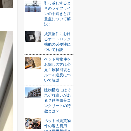
引っ越しすると
きのライフライ
ンの手続きと注
意点について解
説！
賃貸物件におけ
るオートロック
機能の必要性に
ついて解説
ペット可物件を
お探しの方は必
見！原状回復と
ルール違反につ
いて解説
建物構造にはそ
れぞれ違いがあ
る？鉄筋鉄骨コ
ンクリートの特
徴とは？
ペット可賃貸物
件の退去費用