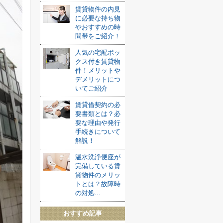
賃貸物件の内見
に必要な持ち物
やおすすめの時
間帯をご紹介！
人気の宅配ボッ
クス付き賃貸物
件！メリットや
デメリットにつ
いてご紹介
賃貸借契約の必
要書類とは？必
要な理由や発行
手続きについて
解説！
温水洗浄便座が
完備している賃
貸物件のメリッ
トとは？故障時
の対処...
おすすめ記事