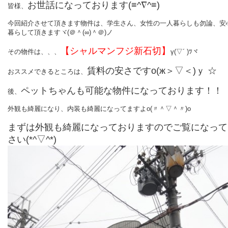
お世話になっております(≡^∇^≡)
皆様、
今回紹介させて頂きます物件は、学生さん、女性の一人暮らしも勿論、安
暮らして頂きますヾ(＠＾(∞)＾＠)ノ
【シャルマンフジ新石切】
その物件は、、、
γ(▽´ )ﾂヾ
賃料の安さですо(ж＞▽＜)ｙ ☆
おススメできるところは、
ペットちゃんも可能な物件になっております！！
後、
外観も綺麗になり、内装も綺麗になってますよo(〃＾▽＾〃)o
まずは外観も綺麗になっておりますのでご覧になって
さい(*^▽^*)