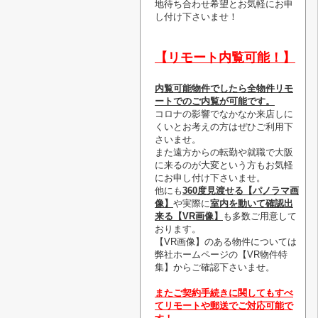
地待ち合わせ希望とお気軽にお申
し付け下さいませ！
【リモート内覧可能！】
内覧可能物件でしたら全物件リモ
ートでのご内覧が可能です。
コロナの影響でなかなか来店しに
くいとお考えの方はぜひご利用下
さいませ。
また遠方からの転勤や就職で大阪
に来るのが大変という方もお気軽
にお申し付け下さいませ。
他にも
360度見渡せる【パノラマ画
像】
や実際に
室内を動いて確認出
来る【VR画像】
も多数ご用意して
おります。
【VR画像】のある物件については
弊社ホームページの【VR物件特
集】からご確認下さいませ。
またご契約手続きに関してもすべ
てリモートや郵送でご対応可能で