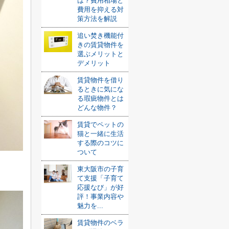
は？費用相場と
費用を抑える対
策方法を解説
追い焚き機能付
きの賃貸物件を
選ぶメリットと
デメリット
賃貸物件を借り
るときに気にな
る瑕疵物件とは
どんな物件？
賃貸でペットの
猫と一緒に生活
する際のコツに
ついて
東大阪市の子育
て支援「子育て
応援なび」が好
評！事業内容や
魅力を...
賃貸物件のベラ