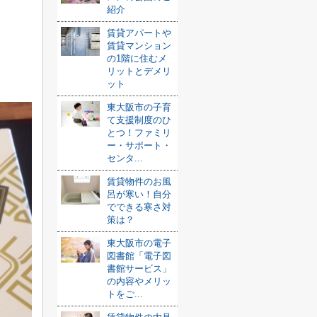
紹介
賃貸アパートや
賃貸マンション
の1階に住むメ
リットとデメリ
ット
東大阪市の子育
て支援制度のひ
とつ！ファミリ
ー・サポート・
センタ...
賃貸物件のお風
呂が寒い！自分
でできる寒さ対
策は？
東大阪市の電子
図書館「電子図
書館サービス」
の内容やメリッ
トをご...