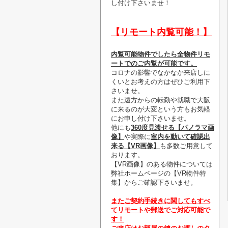
し付け下さいませ！
【リモート内覧可能！】
内覧可能物件でしたら全物件リモ
ートでのご内覧が可能です。
コロナの影響でなかなか来店しに
くいとお考えの方はぜひご利用下
さいませ。
また遠方からの転勤や就職で大阪
に来るのが大変という方もお気軽
にお申し付け下さいませ。
他にも
360度見渡せる【パノラマ画
像】
や実際に
室内を動いて確認出
来る【VR画像】
も多数ご用意して
おります。
【VR画像】のある物件については
弊社ホームページの【VR物件特
集】からご確認下さいませ。
またご契約手続きに関してもすべ
てリモートや郵送でご対応可能で
す！