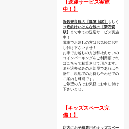
【送迎サービス実施
中！】
近鉄奈良線の【瓢箪山駅】
もしく
は
近鉄けいはんな線の【新石切
駅】
まで車での送迎サービス実施
中！
電車でお越しの方はお気軽にお申
し付け下さいませ！
お車でお越しの方は弊社向かいの
コインパーキングをご利用頂けれ
ばこちらで精算させて頂きます。
また退去済みのお部屋であれば全
物件、現地でのお待ち合わせでの
ご案内も可能です。
ご希望の方はお気軽にお申し付け
下さいませ。
【キッズスペース完
備！】
店内にお子様専用のキッズスペー