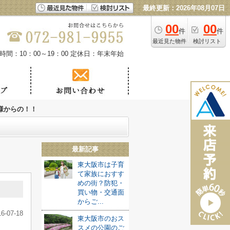
最終更新：2026年08月07日
00
00
件
件
最近見た物件
検討リスト
時間：10：00～19：00
定休日：年末年始
様からの！！
最新記事
東大阪市は子育
て家族におすす
めの街？防犯・
買い物・交通面
からご...
16-07-18
東大阪市のおス
スメの公園のご