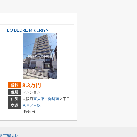
BO BEDRE MIKURIYA
8.3万円
賃料
種別
マンション
住所
大阪府
東大阪市
御厨南
２丁目
交通
八戸ノ里駅
徒歩5分
阪市鶴見区