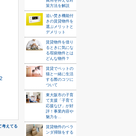
費用を抑える対
策方法を解説
追い焚き機能付
きの賃貸物件を
選ぶメリットと
デメリット
賃貸物件を借り
るときに気にな
る瑕疵物件とは
どんな物件？
賃貸でペットの
猫と一緒に生活
2
する際のコツに
ついて
東大阪市の子育
て支援「子育て
応援なび」が好
評！事業内容や
魅力を...
て考えてる
賃貸物件のベラ
ンダ掃除をする