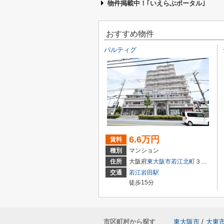
物件掲載中！｢いえらぶポータル｣
おすすめ物件
パルティグ
6.6万円
賃料
種別
マンション
住所
大阪府
東大阪市
若江北町
３丁目
交通
若江岩田駅
徒歩15分
市区町村から探す
東大阪市
/
大東