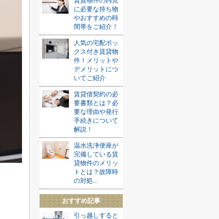
賃貸物件の内見
に必要な持ち物
やおすすめの時
間帯をご紹介！
人気の宅配ボッ
クス付き賃貸物
件！メリットや
デメリットにつ
いてご紹介
賃貸借契約の必
要書類とは？必
要な理由や発行
手続きについて
解説！
温水洗浄便座が
完備している賃
貸物件のメリッ
トとは？故障時
の対処...
おすすめ記事
引っ越しすると