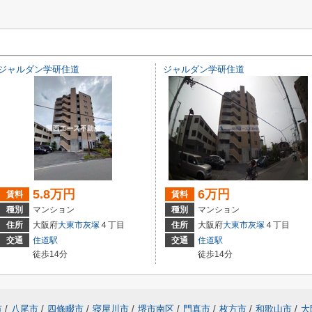
ジャルダン学研住道
ジャルダン学研住道
5.8万円
6万円
賃料
賃料
種別
マンション
種別
マンション
住所
大阪府
大東市
灰塚
４丁目
住所
大阪府
大東市
灰塚
４丁目
交通
住道駅
交通
住道駅
徒歩14分
徒歩14分
市
/
八尾市
/
四條畷市
/
寝屋川市
/
堺市南区
/
門真市
/
枚方市
/
和歌山市
/
大