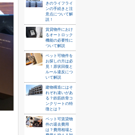
きのライフライ
ンの手続きと注
意点について解
説！
賃貸物件におけ
るオートロック
機能の必要性に
ついて解説
ペット可物件を
お探しの方は必
見！原状回復と
ルール違反につ
いて解説
建物構造にはそ
れぞれ違いがあ
る？鉄筋鉄骨コ
ンクリートの特
徴とは？
ペット可賃貸物
件の退去費用
は？費用相場と