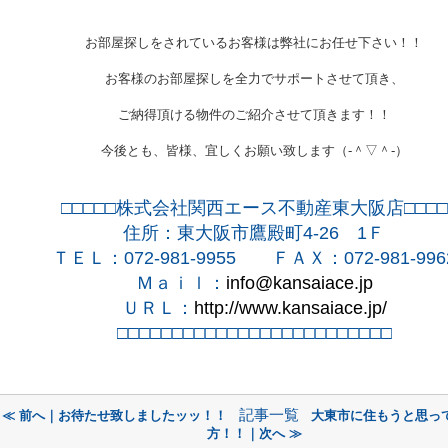
お部屋探しをされているお客様は弊社にお任せ下さい！！
お客様のお部屋探しを全力でサポートさせて頂き、
ご納得頂ける物件のご紹介させて頂きます！！
今後とも、皆様、宜しくお願い致します（‐＾▽＾‐）
□□□□□株式会社関西エース不動産東大阪店□□□□
住所：東大阪市鷹殿町
4-26
1
Ｆ
ＴＥＬ：
072-981-9955
ＦＡＸ：
072-981-996
Ｍａｉｌ：
info@kansaiace.jp
ＵＲＬ：
http://www.kansaiace.jp/
□□□□□□□□□□□□□□□□□□□□□□□□□
記事一覧
≪ 前へ｜お待たせ致しましたッッ！！
大東市に住もうと思っ
方！！｜次へ ≫