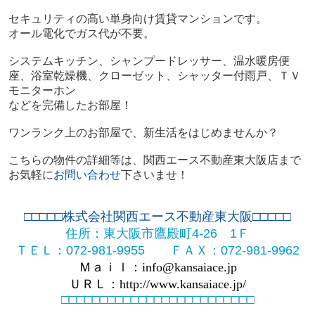
セキュリティの高い単身向け賃貸マンションです。
オール電化でガス代が不要。
システムキッチン、シャンプードレッサー、温水暖房便
座、浴室乾燥機、クローゼット、シャッター付雨戸、ＴＶ
モニターホン
などを完備したお部屋！
ワンランク上のお部屋で、新生活をはじめませんか？
こちらの物件の詳細等は、関西エース不動産東大阪店まで
お気軽に
お問い合わせ
下さいませ！
□□□□□株式会社関西エース不動産東大阪□□□□□
住所：東大阪市鷹殿町
4-26
1
Ｆ
ＴＥＬ：
072-981-9955
ＦＡＸ：
072-981-9962
Ｍａｉｌ：
info@kansaiace.jp
ＵＲＬ：
http://www.kansaiace.jp/
□□□□□□□□□□□□□□□□□□□□□□□□□