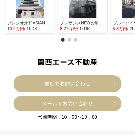
プレジオ永和ASIAN
プレサンスNEO長堂アウローラ
ブルーハイ
10.9万円
/ 1LDK
8.77万円
/ 1LDK
5.3万円
/ 2
関西エース不動産
電話でお問い合わせ
メールでお問い合わせ
営業時間：10：00～19：00