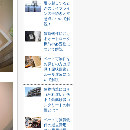
引っ越しすると
きのライフライ
ンの手続きと注
意点について解
説！
賃貸物件におけ
るオートロック
機能の必要性に
ついて解説
ペット可物件を
お探しの方は必
見！原状回復と
ルール違反につ
いて解説
建物構造にはそ
れぞれ違いがあ
る？鉄筋鉄骨コ
ンクリートの特
徴とは？
ペット可賃貸物
件の退去費用