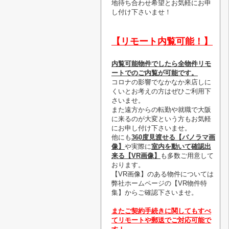
地待ち合わせ希望とお気軽にお申
し付け下さいませ！
【リモート内覧可能！】
内覧可能物件でしたら全物件リモ
ートでのご内覧が可能です。
コロナの影響でなかなか来店しに
くいとお考えの方はぜひご利用下
さいませ。
また遠方からの転勤や就職で大阪
に来るのが大変という方もお気軽
にお申し付け下さいませ。
他にも
360度見渡せる【パノラマ画
像】
や実際に
室内を動いて確認出
来る【VR画像】
も多数ご用意して
おります。
【VR画像】のある物件については
弊社ホームページの【VR物件特
集】からご確認下さいませ。
またご契約手続きに関してもすべ
てリモートや郵送でご対応可能で