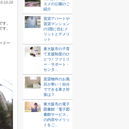
16-10-29
スメの公園のご
紹介
賃貸アパートや
です。
賃貸マンション
です。
の1階に住むメ
リットとデメリ
ット
ードー
。
東大阪市の子育
て支援制度のひ
とつ！ファミリ
ー・サポート・
センタ...
賃貸物件のお風
呂が寒い！自分
でできる寒さ対
策は？
東大阪市の電子
図書館「電子図
書館サービス」
の内容やメリッ
トをご...