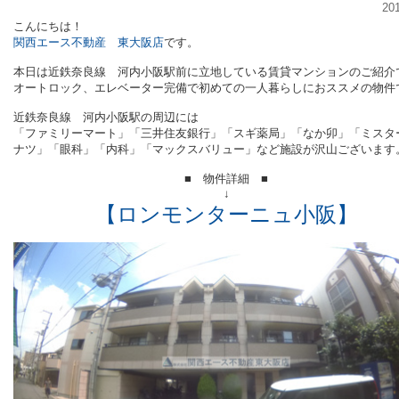
20
こんにちは！
関西エース不動産 東大阪店
です。
本日は近鉄奈良線 河内小阪駅前に立地している賃貸マンションのご紹介
オートロック、エレベーター完備で初めての一人暮らしにおススメの物件
近鉄奈良線 河内小阪駅の周辺には
「ファミリーマート」「三井住友銀行」「スギ薬局」「なか卯」「ミスタ
ナツ」「眼科」「内科」「マックスバリュー」など施設が沢山ございます
■ 物件詳細 ■
↓
【ロンモンターニュ小阪】