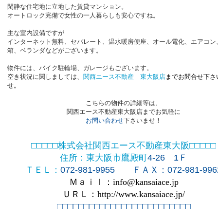
閑静な住宅地に立地した賃貸マンション。
オートロック完備で女性の一人暮らしも安心ですね。
主な室内設備ですが
インターネット無料、セパレート、温水暖房便座、オール電化、エアコン
箱、ベランダなどがございます。
物件には、バイク駐輪場、ガレージもございます。
空き状況に関しましては、
関西エース不動産 東大阪店
までお問合せ下さ
せ。
こちらの物件の詳細等は、
関西エース不動産東大阪店まで
お気軽に
お問い合わせ
下さいませ！
□□□□□株式会社関西エース不動産東大阪□□□□□
住所：東大阪市鷹殿町
4-26
1
Ｆ
ＴＥＬ：
072-981-9955
ＦＡＸ：
072-981-996
Ｍａｉｌ：
info@kansaiace.jp
ＵＲＬ：
http://www.kansaiace.jp/
□□□□□□□□□□□□□□□□□□□□□□□□□