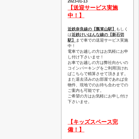
2023-01-13
【送迎サービス実施
中！】
近鉄奈良線の【瓢箪山駅】
もしく
は
近鉄けいはんな線の【新石切
駅】
まで車での送迎サービス実施
中！
電車でお越しの方はお気軽にお申
し付け下さいませ！
お車でお越しの方は弊社向かいの
コインパーキングをご利用頂けれ
ばこちらで精算させて頂きます。
また退去済みのお部屋であれば全
物件、現地でのお待ち合わせでの
ご案内も可能です。
ご希望の方はお気軽にお申し付け
下さいませ。
【キッズスペース完
備！】