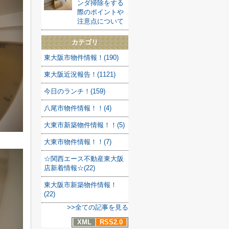
ンダ掃除をする
際のポイントや
注意点について
カテゴリ
東大阪市物件情報！(190)
東大阪近況報告！(1121)
今日のランチ！(159)
八尾市物件情報！！(4)
大東市新築物件情報！！(5)
大東市物件情報！！(7)
☆関西エース不動産東大阪
店新着情報☆(22)
東大阪市新築物件情報！
(22)
>>全ての記事を見る
XML
RSS2.0