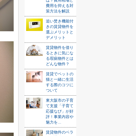
は？費用相場と
費用を抑える対
策方法を解説
追い焚き機能付
きの賃貸物件を
選ぶメリットと
デメリット
賃貸物件を借り
るときに気にな
る瑕疵物件とは
どんな物件？
賃貸でペットの
猫と一緒に生活
する際のコツに
ついて
東大阪市の子育
て支援「子育て
応援なび」が好
評！事業内容や
魅力を...
賃貸物件のベラ