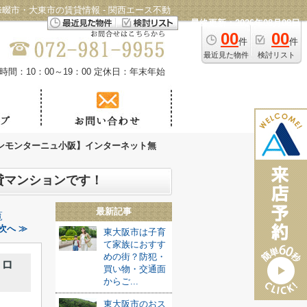
市・大東市の賃貸情報 - 関西エース不動
最終更新：2026年08月08日
00
00
件
件
最近見た物件
検討リスト
時間：10：00～19：00
定休日：年末年始
ンモンターニュ小阪】インターネット無
貸マンションです！
最新記事
覧
次へ ≫
東大阪市は子育
て家族におすす
めの街？防犯・
トロ
買い物・交通面
からご...
東大阪市のおス