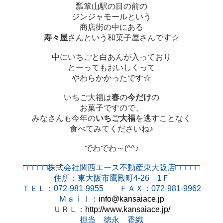
瓢箪山駅の目の前の
ジンジャモールという
商店街の中にある
寿々屋
さんという和菓子屋さんです☆
中にいちごと白あんが入っており
とーってもおいしくって
やわらかかったです☆
いちご大福は
春
の
今だけ
の
お菓子ですので、
みなさんも今年の
いちご大福
を逃すことなく
食べてみてくださいね♪
でわでわ～(^^♪
□□□□□株式会社関西エース不動産東大阪店□□□□□
住所：東大阪市鷹殿町
4-26
1
Ｆ
ＴＥＬ：
072-981-9955
ＦＡＸ：
072-981-9962
Ｍａｉｌ：
info@kansaiace.jp
ＵＲＬ：
http://www.kansaiace.jp/
担当 徳永 香織