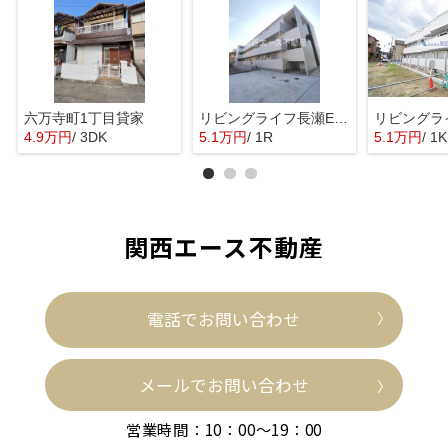
六万寺町1丁目貸家
リビングライフ長瀬EASTⅡ
リビングラ
4.9万円
/ 3DK
5.1万円
/ 1R
5.1万円
/ 1K
関西エース不動産
電話でお問い合わせ
メールでお問い合わせ
営業時間：10：00～19：00