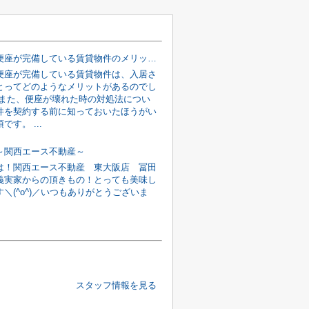
温水洗浄便座が完備している賃貸物件のメリットとは？故障時の対処法も解説！
便座が完備している賃貸物件は、入居さ
とってどのようなメリットがあるのでし
 また、便座が壊れた時の対処法につい
件を契約する前に知っておいたほうがい
です。 ...
～関西エース不動産～
は！関西エース不動産 東大阪店 冨田
義実家からの頂きもの！とっても美味し
＼(^o^)／いつもありがとうございま
スタッフ情報を見る