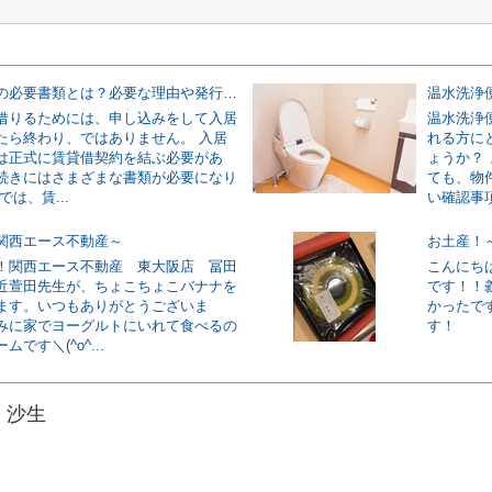
賃貸借契約の必要書類とは？必要な理由や発行手続きについて解説！
借りるためには、申し込みをして入居
温水洗浄
たら終わり、ではありません。 入居
れる方に
は正式に賃貸借契約を結ぶ必要があ
ょうか？
続きにはさまざまな書類が必要になり
ても、物
では、賃...
い確認事項
関西エース不動産～
お土産！
！関西エース不動産 東大阪店 冨田
こんにち
近萱田先生が、ちょこちょこバナナを
です！！
ます。いつもありがとうございま
かったです
みに家でヨーグルトにいれて食べるの
す！
です＼(^o^...
 沙生