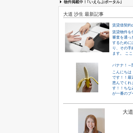
物件掲載中！｢いえらぶポータル｣
大道 沙生 最新記事
賃貸物件を
審査を通っ
するために
り、その手
ます。 ここ
バナナ！～
こんにちは
です！！最
恵んでくれ
す！！ちな
が一番のブーム
大道