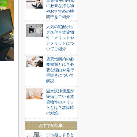
賃貸物件の内見
に必要な持ち物
やおすすめの時
間帯をご紹介！
人気の宅配ボッ
クス付き賃貸物
件！メリットや
デメリットにつ
いてご紹介
賃貸借契約の必
要書類とは？必
要な理由や発行
手続きについて
解説！
温水洗浄便座が
完備している賃
貸物件のメリッ
トとは？故障時
の対処...
おすすめ記事
引っ越しすると