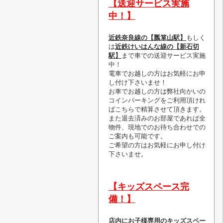
【送迎サービス実施
中！】
近鉄奈良線の【瓢箪山駅】
もしく
は
近鉄けいはんな線の【新石切
駅】
まで車での送迎サービス実施
中！
電車でお越しの方はお気軽にお申
し付け下さいませ！
お車でお越しの方は弊社向かいの
コインパーキングをご利用頂けれ
ばこちらで精算させて頂きます。
また退去済みのお部屋であれば全
物件、現地でのお待ち合わせでの
ご案内も可能です。
ご希望の方はお気軽にお申し付け
下さいませ。
【キッズスペース完
備！】
店内にお子様専用のキッズスペー