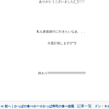
ありがとうございました('_')♡♡
私も家族旅行に行きたいなあ、、、
今度計画します!(^^)!
終わり
!!!!
!!!!
!!!!
!!!!
!!!!
!!!!
!!!!
!!!!
!!!
!!!!
記事一覧
≪ 前へ｜かっぱの食べホー☆かっぱ寿司の食べ放題
ドン・キ