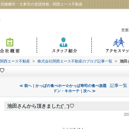
市・四條畷市・大東市の賃貸情報 - 関西エース不動産
営業
 関西エース不動産
>
株式会社関西エース不動産のブログ記事一覧
>
池田さ
)♡
記事一覧
≪ 前へ｜かっぱの食べホー☆かっぱ寿司の食べ放題
ドン・キホーテ｜次へ ≫
池田さんから頂きました('_')♡
20