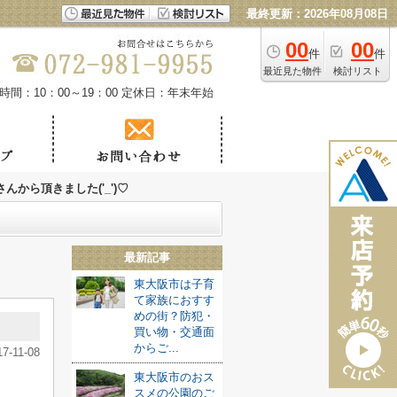
最終更新：2026年08月08日
00
00
件
件
最近見た物件
検討リスト
時間：10：00～19：00
定休日：年末年始
んから頂きました('_')♡
最新記事
東大阪市は子育
て家族におすす
めの街？防犯・
買い物・交通面
からご...
17-11-08
東大阪市のおス
スメの公園のご