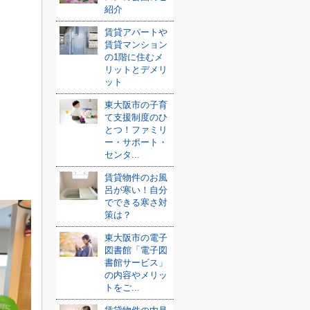
紹介
賃貸アパートや
賃貸マンション
の1階に住むメ
リットとデメリ
ット
東大阪市の子育
て支援制度のひ
とつ！ファミリ
ー・サポート・
センタ...
賃貸物件のお風
呂が寒い！自分
でできる寒さ対
策は？
東大阪市の電子
図書館「電子図
書館サービス」
の内容やメリッ
トをご...