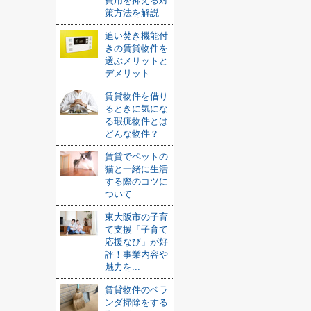
費用を抑える対
策方法を解説
追い焚き機能付
きの賃貸物件を
選ぶメリットと
デメリット
賃貸物件を借り
るときに気にな
る瑕疵物件とは
どんな物件？
賃貸でペットの
猫と一緒に生活
する際のコツに
ついて
東大阪市の子育
て支援「子育て
応援なび」が好
評！事業内容や
魅力を...
賃貸物件のベラ
ンダ掃除をする