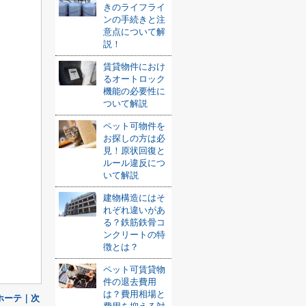
きのライフライ
ンの手続きと注
意点について解
説！
賃貸物件におけ
るオートロック
機能の必要性に
ついて解説
ペット可物件を
お探しの方は必
見！原状回復と
ルール違反につ
いて解説
建物構造にはそ
れぞれ違いがあ
る？鉄筋鉄骨コ
ンクリートの特
徴とは？
ペット可賃貸物
件の退去費用
は？費用相場と
ホーテ｜次