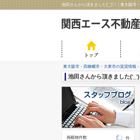
池田さんから頂きました('_')♡｜東大阪
東大阪市・四條畷市・大東市の賃貸情報 -
池田さんから頂きました('_'
掲載物件数
件