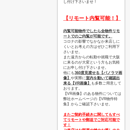
し付け下さいませ！
【リモート内覧可能！】
内覧可能物件でしたら全物件リモ
ートでのご内覧が可能です。
コロナの影響でなかなか来店しに
くいとお考えの方はぜひご利用下
さいませ。
また遠方からの転勤や就職で大阪
に来るのが大変という方もお気軽
にお申し付け下さいませ。
他にも
360度見渡せる【パノラマ画
像】
や実際に
室内を動いて確認出
来る【VR画像】
も多数ご用意して
おります。
【VR画像】のある物件については
弊社ホームページの【VR物件特
集】からご確認下さいませ。
またご契約手続きに関してもすべ
てリモートや郵送でご対応可能で
す！