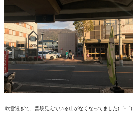
吹雪過ぎて、普段見えている山がなくなってました(゜-゜)